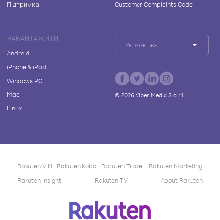
Підтримка
Customer Complaints Code
ЗАВАНТАЖИТИ
Українська
Android
iPhone & iPad
Windows PC
Mac
©
2026
Viber Media S.à r.l.
Linux
Rakuten Viki
Rakuten Kobo
Rakuten Travel
Rakuten Marketing
Rakuten Insight
Rakuten TV
About Rakuten