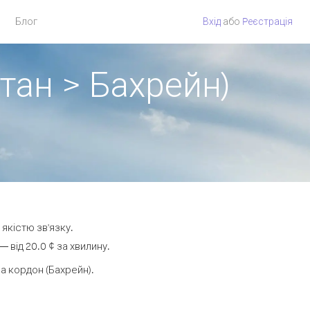
Блог
Вхід
або
Pеєстрація
тан > Бахрейн)
якістю зв'язку.
від 20.0 ¢ за хвилину.
 кордон (Бахрейн).