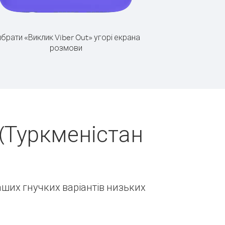
брати «Виклик Viber Out» угорі екрана
розмови
(Туркменістан
наших гнучких варіантів низьких