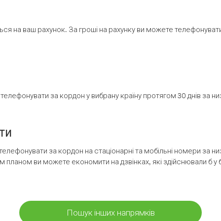
ся на ваш рахунок. За гроші на рахунку ви можете телефонувати н
елефонувати за кордон у вибрану країну протягом 30 днів за н
ти
телефонувати за кордон на стаціонарні та мобільні номери за 
м планом ви можете економити на дзвінках, які здійснювали б у 
Пошук інших напрямків