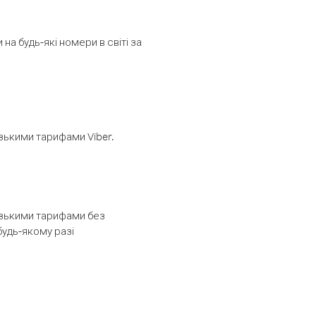
а будь-які номери в світі за
изькими тарифами Viber.
низькими тарифами без
будь-якому разі