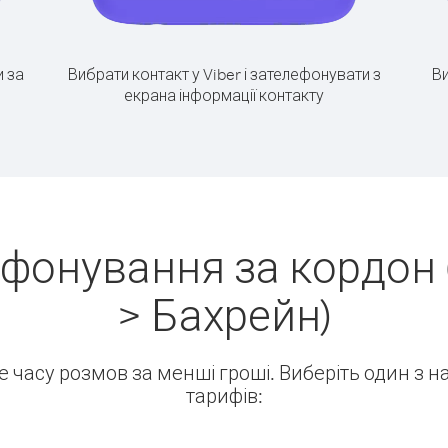
 за
Вибрати контакт у Viber і зателефонувати з
Ви
екрана інформації контакту
ефонування за кордон 
> Бахрейн)
ше часу розмов за менші гроші. Виберіть один з 
тарифів: