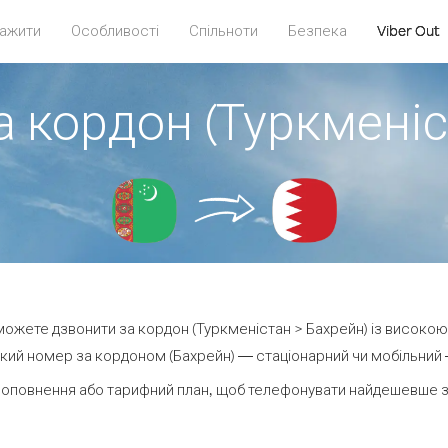
ажити
Особливості
Спільноти
Безпека
Viber Out
а кордон (Туркменіс
и можете дзвонити за кордон (Туркменістан > Бахрейн) із високою 
кий номер за кордоном (Бахрейн) — стаціонарний чи мобільний — 
поповнення або тарифний план, щоб телефонувати найдешевше за