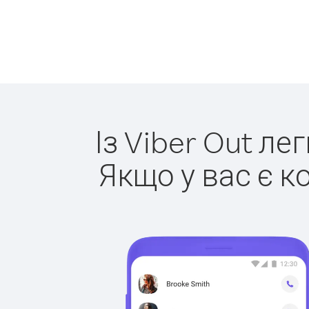
Із Viber Out ле
Якщо у вас є к