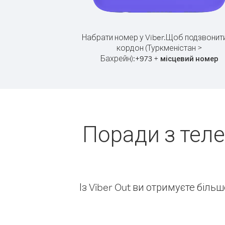
Набрати номер у Viber.
Щоб подзвонити
кордон (Туркменістан >
Бахрейн):
+
+
973
місцевий номер
Поради з тел
Із Viber Out ви отримуєте біль