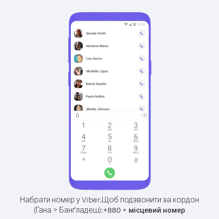
Набрати номер у Viber.
Щоб подзвонити за кордон
(Гана > Банґладеш):
+
+
880
місцевий номер