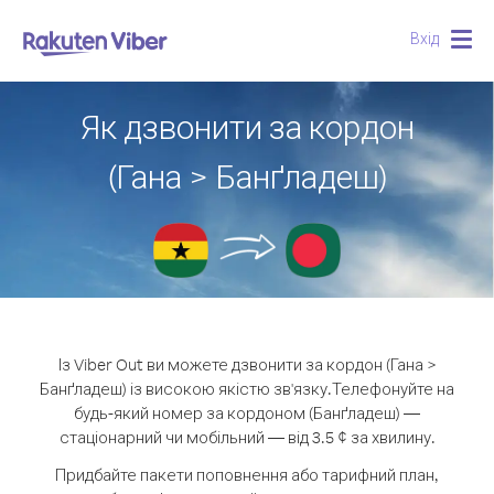
Вхід
Togg
navig
Як дзвонити за кордон
(Гана > Банґладеш)
Із Viber Out ви можете дзвонити за кордон (Гана >
Банґладеш) із високою якістю зв'язку.
Телефонуйте на
будь-який номер за кордоном (Банґладеш) —
стаціонарний чи мобільний — від 3.5 ¢ за хвилину.
Придбайте пакети поповнення або тарифний план,