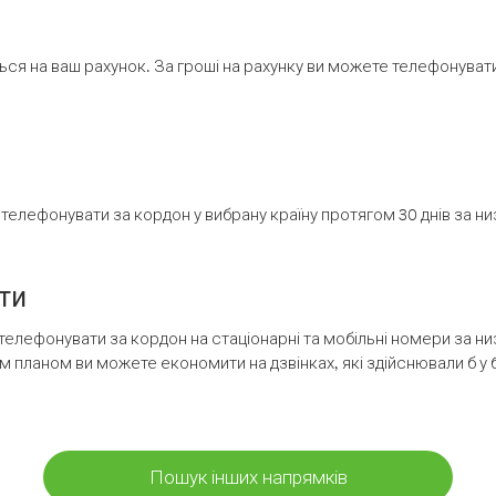
ся на ваш рахунок. За гроші на рахунку ви можете телефонувати н
елефонувати за кордон у вибрану країну протягом 30 днів за н
ти
телефонувати за кордон на стаціонарні та мобільні номери за 
м планом ви можете економити на дзвінках, які здійснювали б у 
Пошук інших напрямків