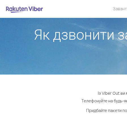
Завант
Як дзвонити з
Із Viber Out в
Телефонуйте на будь-як
Придбайте пакети п