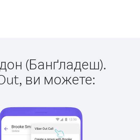
рдон (Банґладеш).
Out, ви можете: