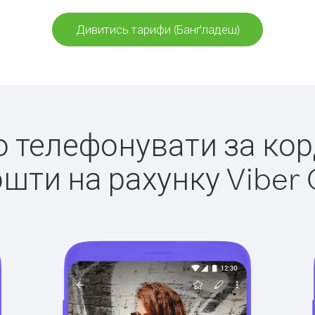
Дивитись тарифи (Банґладеш)
ко телефонувати за ко
ошти на рахунку Viber 