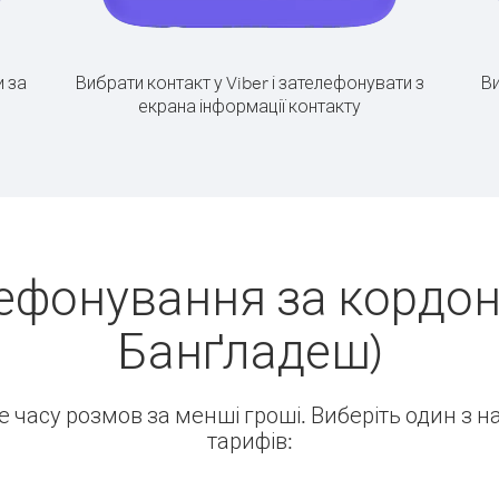
 за
Вибрати контакт у Viber і зателефонувати з
Ви
екрана інформації контакту
ефонування за кордон
Банґладеш)
ше часу розмов за менші гроші. Виберіть один з 
тарифів: