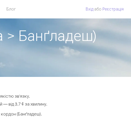
Блог
Вхід
або
Pеєстрація
а > Банґладеш)
якістю зв'язку.
— від 3.7 ¢ за хвилину.
кордон (Банґладеш).