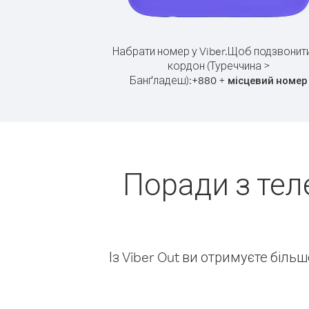
Набрати номер у Viber.
Щоб подзвонити
кордон (Туреччина >
Банґладеш):
+
+
880
місцевий номер
Поради з тел
Із Viber Out ви отримуєте біль