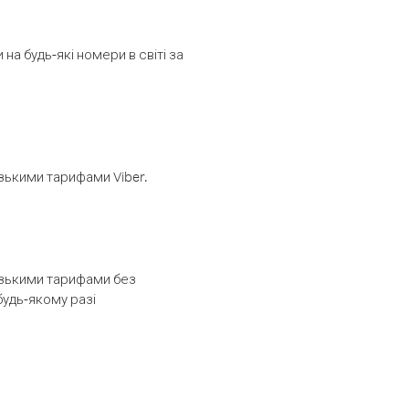
а будь-які номери в світі за
изькими тарифами Viber.
низькими тарифами без
будь-якому разі