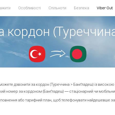
ажити
Особливості
Спільноти
Безпека
Viber Out
а кордон (Туреччин
и можете дзвонити за кордон (Туреччина > Банґладеш) із високою 
ий номер за кордоном (Банґладеш) — стаціонарний чи мобільний 
оповнення або тарифний план, щоб телефонувати найдешевше за 