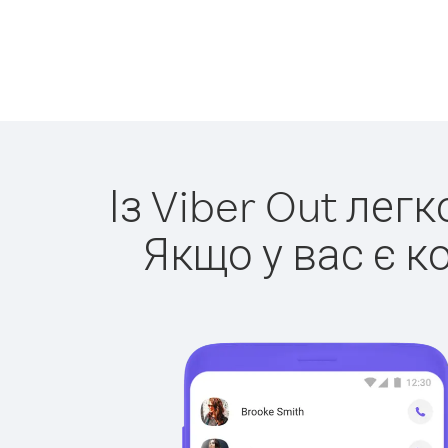
Із Viber Out лег
Якщо у вас є к