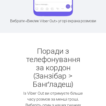
Вибрати «Виклик Viber Out» угорі екрана розмови
Поради з
телефонування
за кордон
(Занзібар >
Банґладеш)
Із Viber Out ви отримуєте більше
часу розмов за менші гроші.
Виберіть один з наших гнучких