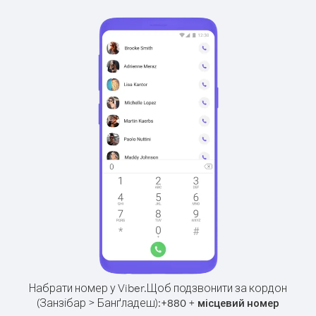
Набрати номер у Viber.
Щоб подзвонити за кордон
(Занзібар > Банґладеш):
+
+
880
місцевий номер