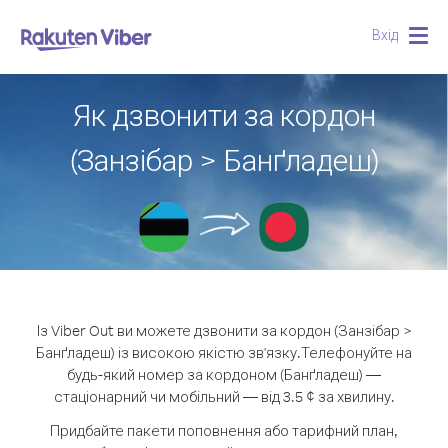
Вхід
Togg
navig
Як дзвонити за кордон
(Занзібар > Банґладеш)
Із Viber Out ви можете дзвонити за кордон (Занзібар >
Банґладеш) із високою якістю зв'язку.
Телефонуйте на
будь-який номер за кордоном (Банґладеш) —
стаціонарний чи мобільний — від 3.5 ¢ за хвилину.
Придбайте пакети поповнення або тарифний план,