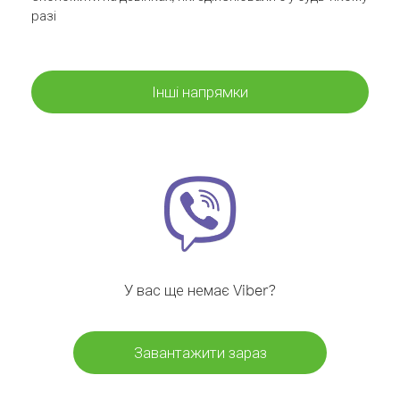
разі
Інші напрямки
У вас ще немає Viber?
Завантажити зараз