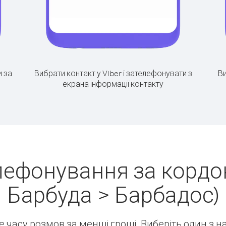
 за
Вибрати контакт у Viber і зателефонувати з
Ви
екрана інформації контакту
лефонування за кордон
Барбуда > Барбадос)
ше часу розмов за менші гроші. Виберіть один з 