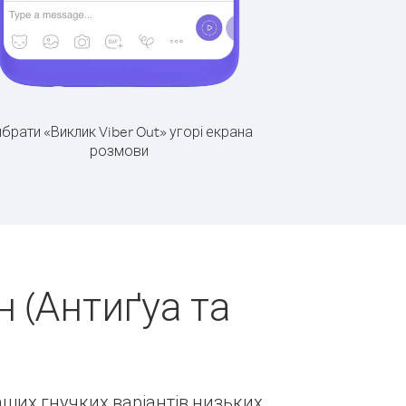
брати «Виклик Viber Out» угорі екрана
розмови
 (Антиґуа та
наших гнучких варіантів низьких