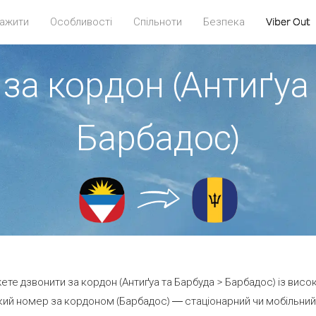
ажити
Особливості
Спільноти
Безпека
Viber Out
за кордон (Антиґуа
Барбадос)
жете дзвонити за кордон (Антиґуа та Барбуда > Барбадос) із висо
ий номер за кордоном (Барбадос) — стаціонарний чи мобільний —