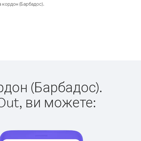
 кордон (Барбадос).
рдон (Барбадос).
Out, ви можете: