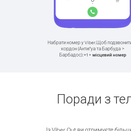
Набрати номер у Viber.
Щоб подзвонити
кордон (Антиґуа та Барбуда >
Барбадос):
+
+
1
місцевий номер
Поради з те
Із Viber Out ви отримуєте біль