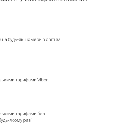
а будь-які номери в світі за
изькими тарифами Viber.
низькими тарифами без
будь-якому разі