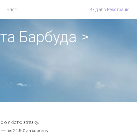
Блог
Вхід
або
Pеєстрація
 та Барбуда >
кою якістю зв'язку.
 від 24.9 ¢ за хвилину.