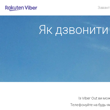
Завант
Як дзвонити 
Із Viber Out ви мо
Телефонуйте на будь-як