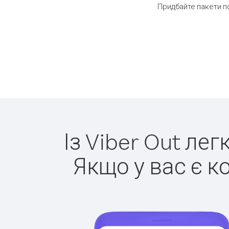
Придбайте пакети п
Із Viber Out ле
Якщо у вас є к