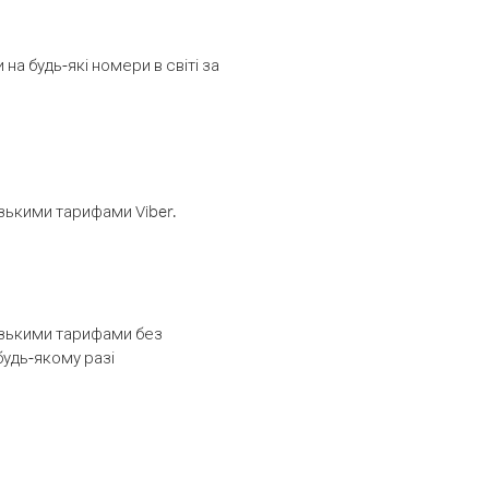
а будь-які номери в світі за
изькими тарифами Viber.
низькими тарифами без
будь-якому разі