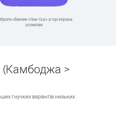
брати «Виклик Viber Out» угорі екрана
розмови
н (Камбоджа >
наших гнучких варіантів низьких