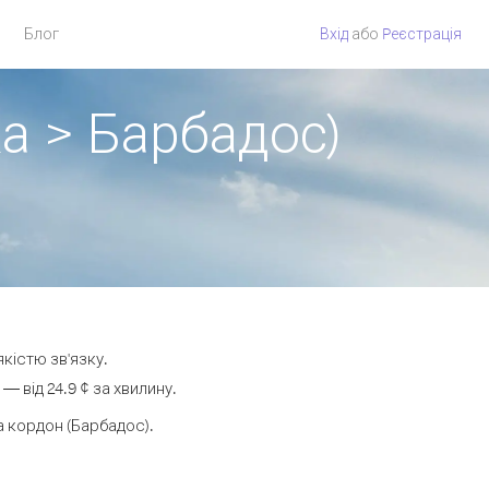
Блог
Вхід
або
Pеєстрація
а > Барбадос)
кістю зв'язку.
 від 24.9 ¢ за хвилину.
 кордон (Барбадос).