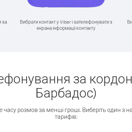
 за
Вибрати контакт у Viber і зателефонувати з
Ви
екрана інформації контакту
ефонування за кордо
Барбадос)
ше часу розмов за менші гроші. Виберіть один з 
тарифів: