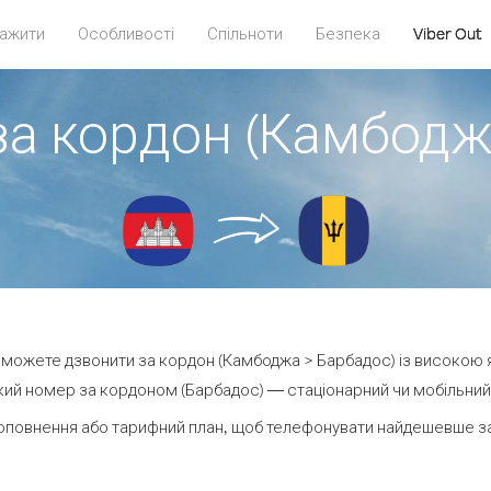
ажити
Особливості
Спільноти
Безпека
Viber Out
за кордон (Камбодж
ви можете дзвонити за кордон (Камбоджа > Барбадос) із високою я
ий номер за кордоном (Барбадос) — стаціонарний чи мобільний —
оповнення або тарифний план, щоб телефонувати найдешевше за