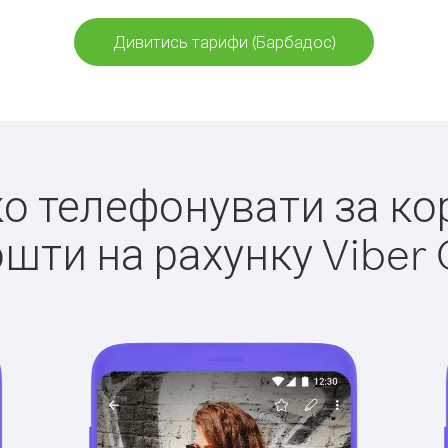
Дивитись тарифи (Барбадос)
гко телефонувати за ко
ошти на рахунку Viber 