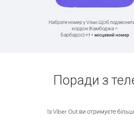
Набрати номер у Viber.
Щоб подзвонити
кордон (Камбоджа >
Барбадос):
+
+
1
місцевий номер
Поради з тел
Із Viber Out ви отримуєте біль