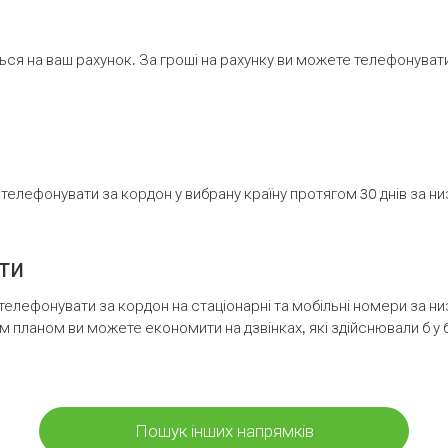
ся на ваш рахунок. За гроші на рахунку ви можете телефонувати н
елефонувати за кордон у вибрану країну протягом 30 днів за н
ти
телефонувати за кордон на стаціонарні та мобільні номери за 
м планом ви можете економити на дзвінках, які здійснювали б у 
Пошук інших напрямків