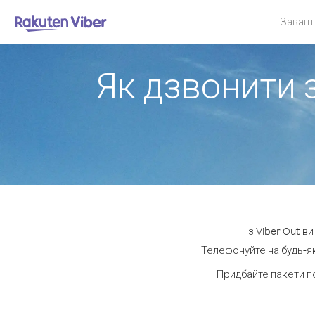
Завант
Як дзвонити 
Із Viber Out 
Телефонуйте на будь-як
Придбайте пакети п