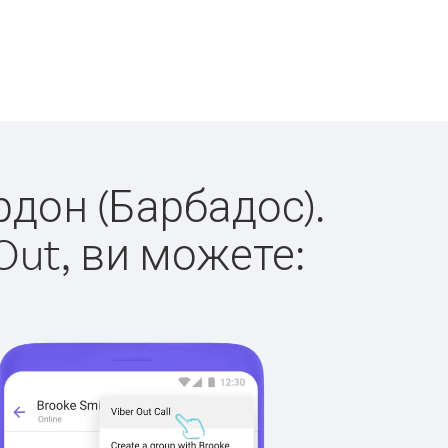
рдон (Барбадос).
Out, ви можете: