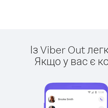
Із Viber Out ле
Якщо у вас є к