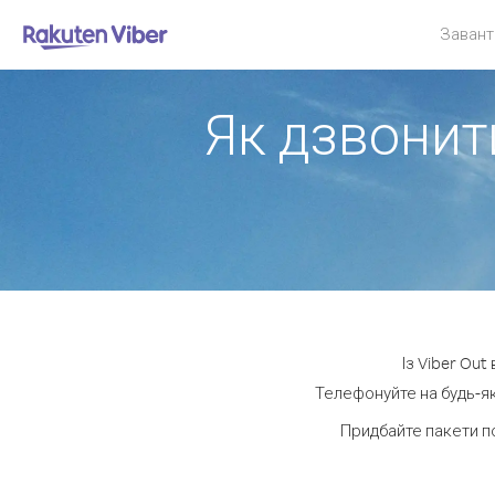
Завант
Як дзвонити
Із Viber Out
Телефонуйте на будь-як
Придбайте пакети п