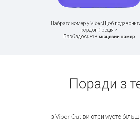
Набрати номер у Viber.
Щоб подзвонити
кордон (Греція >
Барбадос):
+
+
1
місцевий номер
Поради з т
Із Viber Out ви отримуєте біль