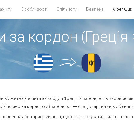
ажити
Особливості
Спільноти
Безпека
Viber Out
 за кордон (Греція
 ви можете дзвонити за кордон (Греція > Барбадос) із високою як
ий номер за кордоном (Барбадос) — стаціонарний чи мобільний —
оповнення або тарифний план, щоб телефонувати найдешевше за