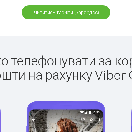
Дивитись тарифи (Барбадос)
гко телефонувати за ко
ошти на рахунку Viber 