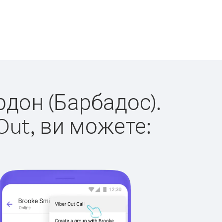
рдон (Барбадос).
Out, ви можете: