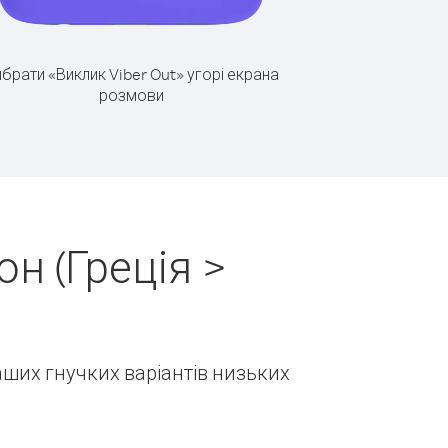
брати «Виклик Viber Out» угорі екрана
розмови
н (Греція >
наших гнучких варіантів низьких