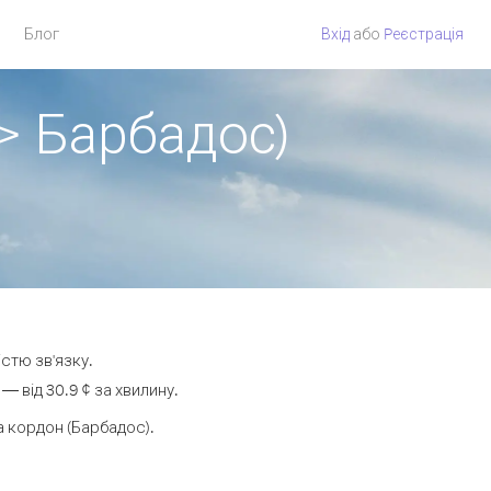
Блог
Вхід
або
Pеєстрація
 > Барбадос)
істю зв'язку.
 від 30.9 ¢ за хвилину.
 кордон (Барбадос).