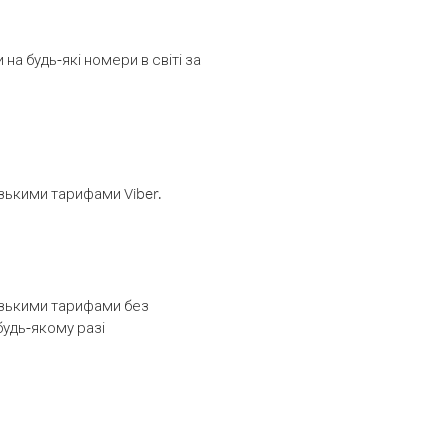
а будь-які номери в світі за
изькими тарифами Viber.
низькими тарифами без
будь-якому разі