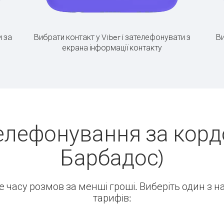
 за
Вибрати контакт у Viber і зателефонувати з
Ви
екрана інформації контакту
елефонування за кордо
Барбадос)
ше часу розмов за менші гроші. Виберіть один з 
тарифів: