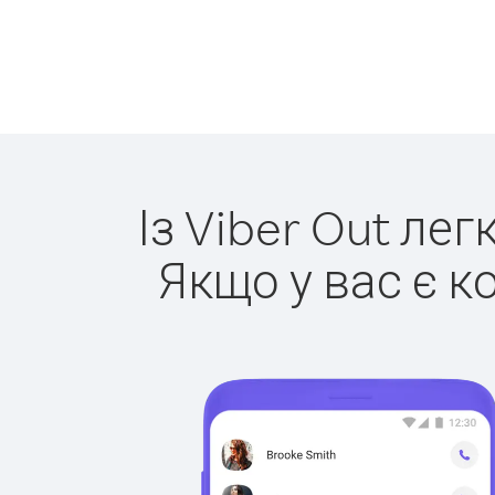
Із Viber Out ле
Якщо у вас є к