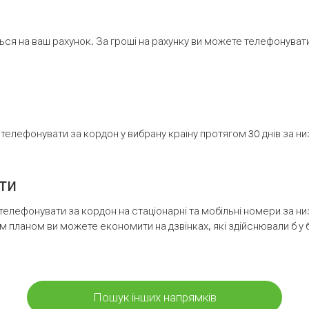
ся на ваш рахунок. За гроші на рахунку ви можете телефонувати н
елефонувати за кордон у вибрану країну протягом 30 днів за н
ти
телефонувати за кордон на стаціонарні та мобільні номери за 
м планом ви можете економити на дзвінках, які здійснювали б у 
Пошук інших напрямків