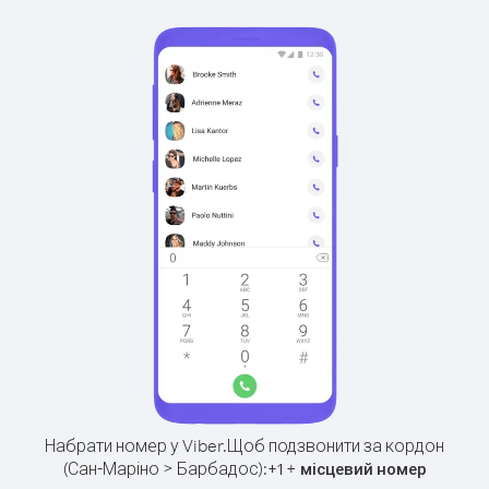
Набрати номер у Viber.
Щоб подзвонити за кордон
(Сан-Маріно > Барбадос):
+
+
1
місцевий номер