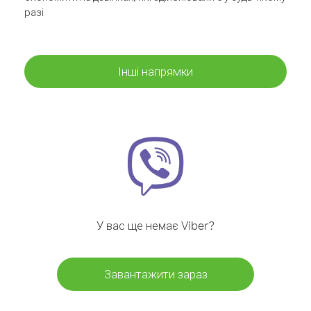
разі
Інші напрямки
У вас ще немає Viber?
Завантажити зараз