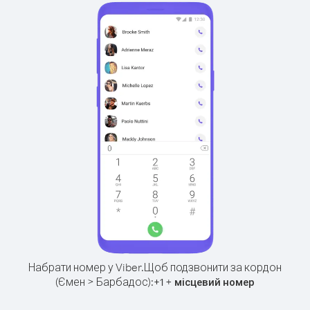
Набрати номер у Viber.
Щоб подзвонити за кордон
(Ємен > Барбадос):
+
+
1
місцевий номер