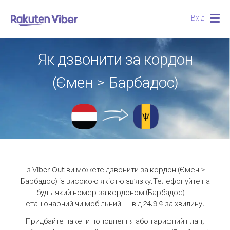
Вхід
Togg
navig
Як дзвонити за кордон
(Ємен > Барбадос)
Із Viber Out ви можете дзвонити за кордон (Ємен >
Барбадос) із високою якістю зв'язку.
Телефонуйте на
будь-який номер за кордоном (Барбадос) —
стаціонарний чи мобільний — від 24.9 ¢ за хвилину.
Придбайте пакети поповнення або тарифний план,