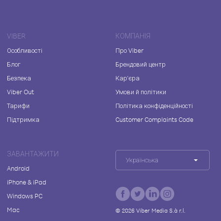
VIBER
КОМПАНІЯ
Особливості
Про Viber
Блог
Брендовий центр
Безпека
Кар'єра
Viber Out
Умови й політики
Тарифи
Політика конфіденційності
Підтримка
Customer Complaints Code
ЗАВАНТАЖИТИ
Українська
Android
iPhone & iPad
Windows PC
Mac
©
2026
Viber Media S.à r.l.