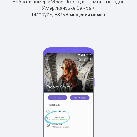
Набрати номер у Viber.
Щоб подзвонити за кордон
(Американське Самоа >
Білорусь):
+
+
375
місцевий номер