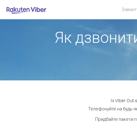
Завант
Як дзвонити
Із Viber Out
Телефонуйте на будь-як
Придбайте пакети п