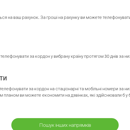
ся на ваш рахунок. За гроші на рахунку ви можете телефонувати н
елефонувати за кордон у вибрану країну протягом 30 днів за н
ти
телефонувати за кордон на стаціонарні та мобільні номери за 
м планом ви можете економити на дзвінках, які здійснювали б у 
Пошук інших напрямків