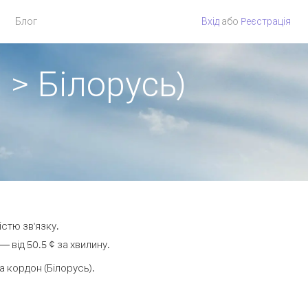
Блог
Вхід
або
Pеєстрація
 > Білорусь)
істю зв'язку.
 від 50.5 ¢ за хвилину.
 кордон (Білорусь).