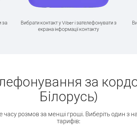
 за
Вибрати контакт у Viber і зателефонувати з
Ви
екрана інформації контакту
лефонування за кордо
Білорусь)
ше часу розмов за менші гроші. Виберіть один з 
тарифів: