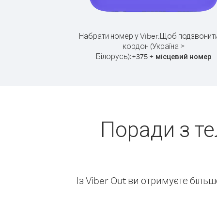
Набрати номер у Viber.
Щоб подзвонити
кордон (Україна >
Білорусь):
+
+
375
місцевий номер
Поради з те
Із Viber Out ви отримуєте біль