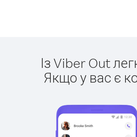
Із Viber Out ле
Якщо у вас є к