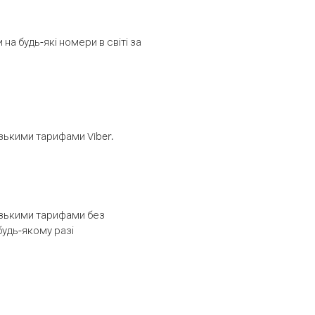
а будь-які номери в світі за
изькими тарифами Viber.
низькими тарифами без
будь-якому разі