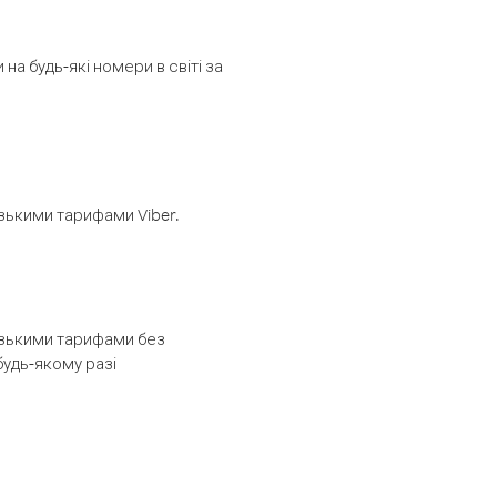
а будь-які номери в світі за
изькими тарифами Viber.
низькими тарифами без
будь-якому разі