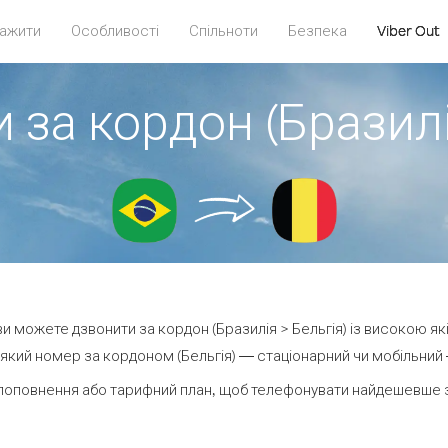
ажити
Особливості
Спільноти
Безпека
Viber Out
 за кордон (Бразилі
 ви можете дзвонити за кордон (Бразилія > Бельгія) із високою як
який номер за кордоном (Бельгія) — стаціонарний чи мобільний — 
поповнення або тарифний план, щоб телефонувати найдешевше за