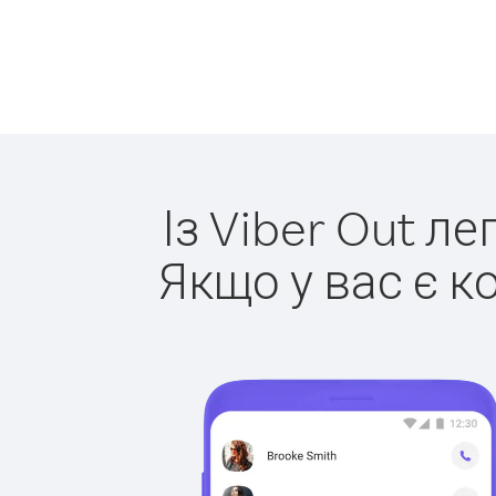
Із Viber Out л
Якщо у вас є к