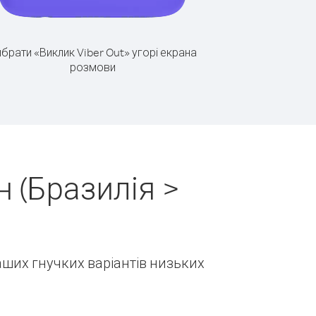
брати «Виклик Viber Out» угорі екрана
розмови
 (Бразилія >
наших гнучких варіантів низьких