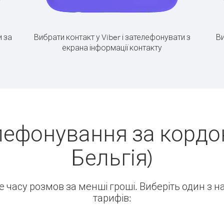
 за
Вибрати контакт у Viber і зателефонувати з
Ви
екрана інформації контакту
лефонування за кордон
Бельгія)
ше часу розмов за менші гроші. Виберіть один з 
тарифів: