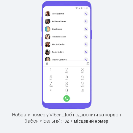
Набрати номер у Viber.
Щоб подзвонити за кордон
(Ґабон > Бельгія):
+
+
32
місцевий номер