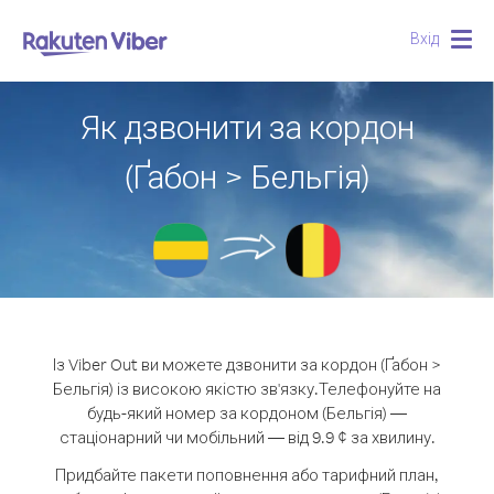
Вхід
Togg
navig
Як дзвонити за кордон
(Ґабон > Бельгія)
Із Viber Out ви можете дзвонити за кордон (Ґабон >
Бельгія) із високою якістю зв'язку.
Телефонуйте на
будь-який номер за кордоном (Бельгія) —
стаціонарний чи мобільний — від 9.9 ¢ за хвилину.
Придбайте пакети поповнення або тарифний план,