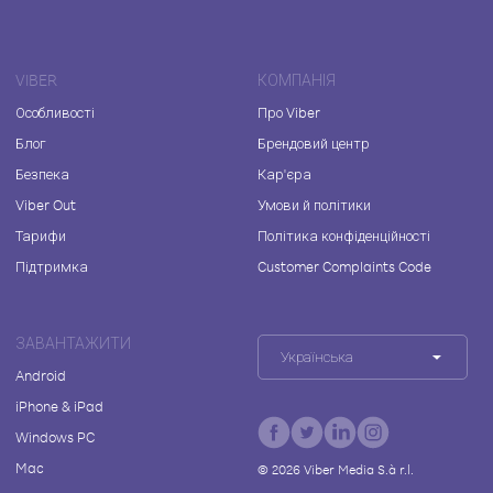
VIBER
КОМПАНІЯ
Особливості
Про Viber
Блог
Брендовий центр
Безпека
Кар'єра
Viber Out
Умови й політики
Тарифи
Політика конфіденційності
Підтримка
Customer Complaints Code
ЗАВАНТАЖИТИ
Українська
Android
iPhone & iPad
Windows PC
Mac
©
2026
Viber Media S.à r.l.