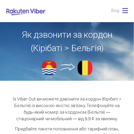
Вхід
Togg
navig
Як дзвонити за кордон
(Кірібаті > Бельгія)
Із Viber Out ви можете дзвонити за кордон (Кірібаті >
Бельгія) із високою якістю зв'язку.
Телефонуйте на
будь-який номер за кордоном (Бельгія) —
стаціонарний чи мобільний — від 9.9 ¢ за хвилину.
Придбайте пакети поповнення або тарифний план,