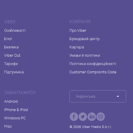
VIBER
КОМПАНІЯ
Особливості
Про Viber
Блог
Брендовий центр
Безпека
Кар'єра
Viber Out
Умови й політики
Тарифи
Політика конфіденційності
Підтримка
Customer Complaints Code
ЗАВАНТАЖИТИ
Українська
Android
iPhone & iPad
Windows PC
Mac
©
2026
Viber Media S.à r.l.