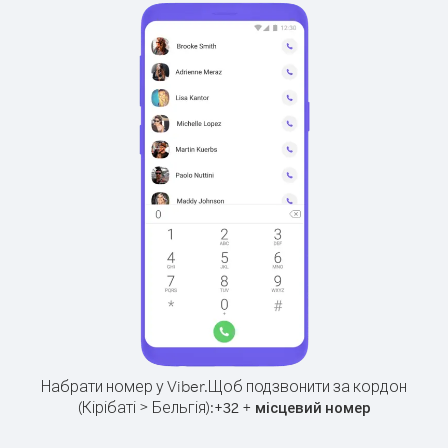
Набрати номер у Viber.
Щоб подзвонити за кордон
(Кірібаті > Бельгія):
+
+
32
місцевий номер