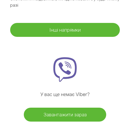
разі
Інші напрямки
У вас ще немає Viber?
Завантажити зараз