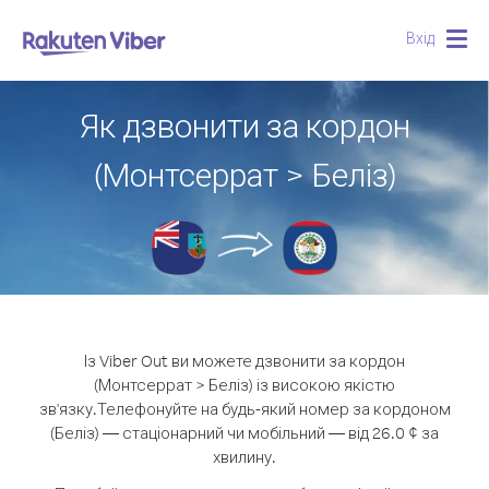
Вхід
Togg
navig
Як дзвонити за кордон
(Монтсеррат > Беліз)
Із Viber Out ви можете дзвонити за кордон
(Монтсеррат > Беліз) із високою якістю
зв'язку.
Телефонуйте на будь-який номер за кордоном
(Беліз) — стаціонарний чи мобільний — від 26.0 ¢ за
хвилину.