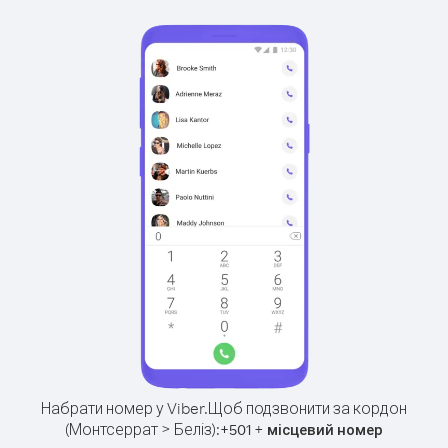
Набрати номер у Viber.
Щоб подзвонити за кордон
(Монтсеррат > Беліз):
+
+
501
місцевий номер