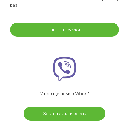
разі
Інші напрямки
У вас ще немає Viber?
Завантажити зараз