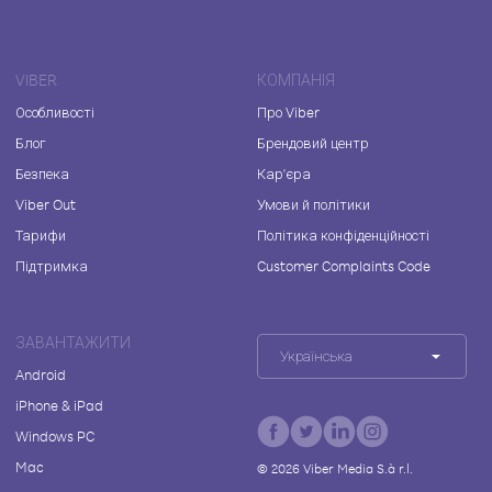
VIBER
КОМПАНІЯ
Особливості
Про Viber
Блог
Брендовий центр
Безпека
Кар'єра
Viber Out
Умови й політики
Тарифи
Політика конфіденційності
Підтримка
Customer Complaints Code
ЗАВАНТАЖИТИ
Українська
Android
iPhone & iPad
Windows PC
Mac
©
2026
Viber Media S.à r.l.