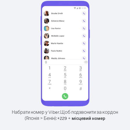
Набрати номер у Viber.
Щоб подзвонити за кордон
(Японія > Бенін):
+
+
229
місцевий номер