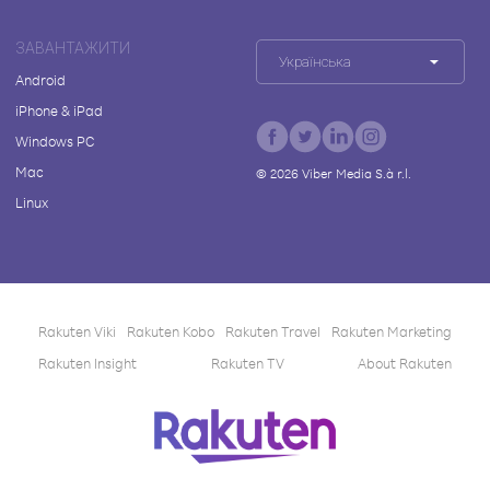
ЗАВАНТАЖИТИ
Українська
Android
iPhone & iPad
Windows PC
Mac
©
2026
Viber Media S.à r.l.
Linux
Rakuten Viki
Rakuten Kobo
Rakuten Travel
Rakuten Marketing
Rakuten Insight
Rakuten TV
About Rakuten