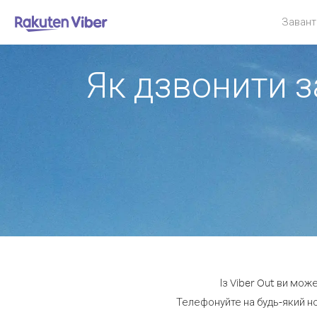
Завант
Як дзвонити з
Із Viber Out ви мож
Телефонуйте на будь-який но