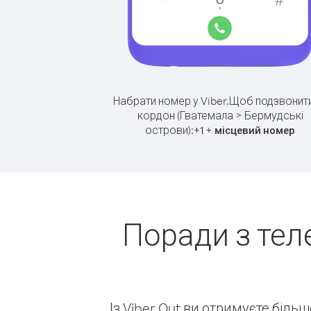
Набрати номер у Viber.
Щоб подзвонити
кордон (Гватемала > Бермудські
острови):
+
+
1
місцевий номер
Поради з тел
Із Viber Out ви отримуєте біль