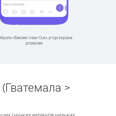
брати «Виклик Viber Out» угорі екрана
розмови
 (Гватемала >
наших гнучких варіантів низьких