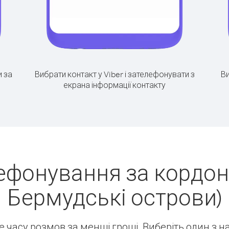
 за
Вибрати контакт у Viber і зателефонувати з
Ви
екрана інформації контакту
ефонування за кордон
Бермудські острови)
ше часу розмов за менші гроші. Виберіть один з 