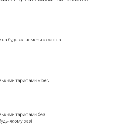
а будь-які номери в світі за
изькими тарифами Viber.
низькими тарифами без
будь-якому разі