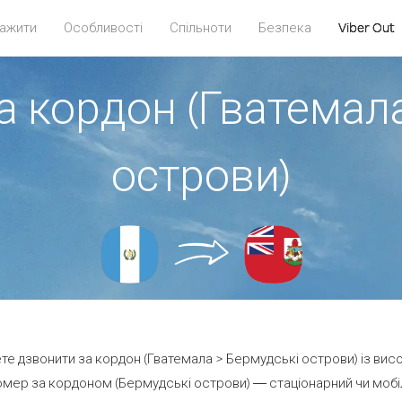
ажити
Особливості
Спільноти
Безпека
Viber Out
а кордон (Гватемал
острови)
ете дзвонити за кордон (Гватемала > Бермудські острови) із вис
мер за кордоном (Бермудські острови) — стаціонарний чи мобіль