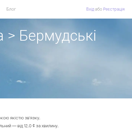
Блог
Вхід
або
Pеєстрація
а > Бермудські
окою якістю зв'язку.
ний — від 12.0 ¢ за хвилину.