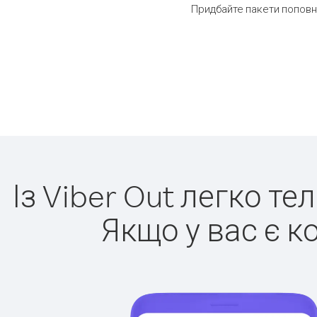
Придбайте пакети поповн
Із Viber Out легко т
Якщо у вас є к