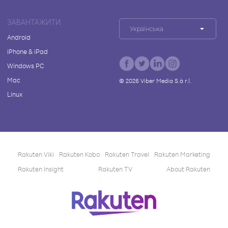
ЗАВАНТАЖИТИ
Українська
Android
iPhone & iPad
Windows PC
Mac
©
2026
Viber Media S.à r.l.
Linux
Rakuten Viki
Rakuten Kobo
Rakuten Travel
Rakuten Marketing
Rakuten Insight
Rakuten TV
About Rakuten