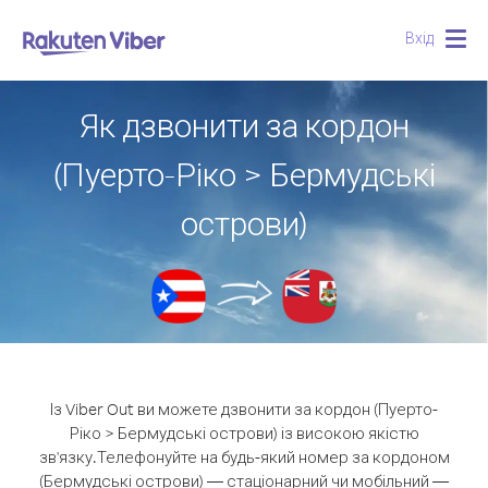
Вхід
Togg
navig
Як дзвонити за кордон
(Пуерто-Ріко > Бермудські
острови)
Із Viber Out ви можете дзвонити за кордон (Пуерто-
Ріко > Бермудські острови) із високою якістю
зв'язку.
Телефонуйте на будь-який номер за кордоном
(Бермудські острови) — стаціонарний чи мобільний —