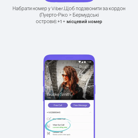
Набрати номер у Viber.
Щоб подзвонити за кордон
(Пуерто-Ріко > Бермудські
острови):
+
+
1
місцевий номер