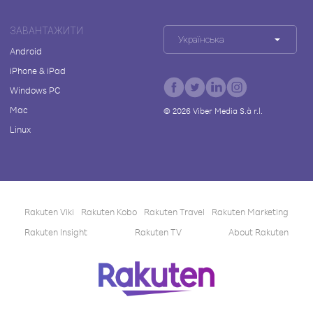
ЗАВАНТАЖИТИ
Українська
Android
iPhone & iPad
Windows PC
Mac
©
2026
Viber Media S.à r.l.
Linux
Rakuten Viki
Rakuten Kobo
Rakuten Travel
Rakuten Marketing
Rakuten Insight
Rakuten TV
About Rakuten