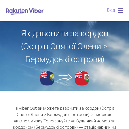
Вхід
Togg
navig
Як дзвонити за кордон
(Острів Святої Єлени >
Бермудські острови)
Із Viber Out ви можете дзвонити за кордон (Острів
Святої Єлени > Бермудські острови) із високою
якістю зв'язку.
Телефонуйте на будь-який номер за
кордоном (Бермудські острови) — стаціонарний чи