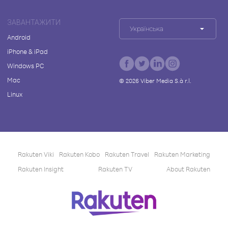
ЗАВАНТАЖИТИ
Українська
Android
iPhone & iPad
Windows PC
Mac
©
2026
Viber Media S.à r.l.
Linux
Rakuten Viki
Rakuten Kobo
Rakuten Travel
Rakuten Marketing
Rakuten Insight
Rakuten TV
About Rakuten