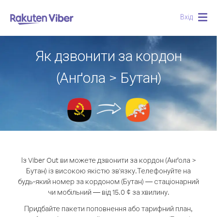
Вхід
Togg
navig
Як дзвонити за кордон
(Анґола > Бутан)
Із Viber Out ви можете дзвонити за кордон (Анґола >
Бутан) із високою якістю зв'язку.
Телефонуйте на
будь-який номер за кордоном (Бутан) — стаціонарний
чи мобільний — від 15.0 ¢ за хвилину.
Придбайте пакети поповнення або тарифний план,