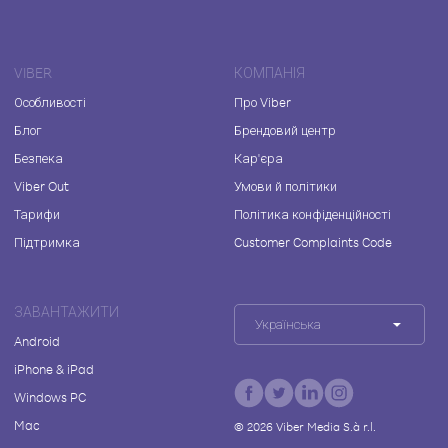
VIBER
КОМПАНІЯ
Особливості
Про Viber
Блог
Брендовий центр
Безпека
Кар'єра
Viber Out
Умови й політики
Тарифи
Політика конфіденційності
Підтримка
Customer Complaints Code
ЗАВАНТАЖИТИ
Українська
Android
iPhone & iPad
Windows PC
Mac
©
2026
Viber Media S.à r.l.