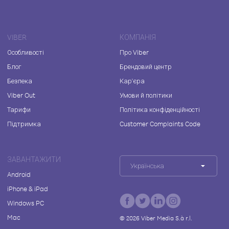
VIBER
КОМПАНІЯ
Особливості
Про Viber
Блог
Брендовий центр
Безпека
Кар'єра
Viber Out
Умови й політики
Тарифи
Політика конфіденційності
Підтримка
Customer Complaints Code
ЗАВАНТАЖИТИ
Українська
Android
iPhone & iPad
Windows PC
Mac
©
2026
Viber Media S.à r.l.