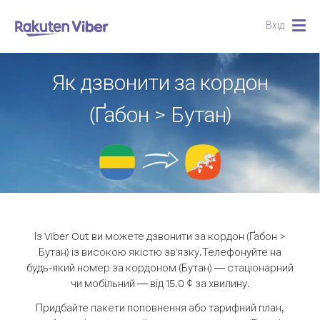
Вхід
Togg
navig
Як дзвонити за кордон
(Ґабон > Бутан)
Із Viber Out ви можете дзвонити за кордон (Ґабон >
Бутан) із високою якістю зв'язку.
Телефонуйте на
будь-який номер за кордоном (Бутан) — стаціонарний
чи мобільний — від 15.0 ¢ за хвилину.
Придбайте пакети поповнення або тарифний план,