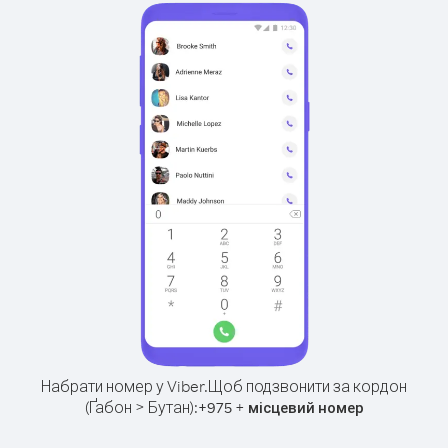
Набрати номер у Viber.
Щоб подзвонити за кордон
(Ґабон > Бутан):
+
+
975
місцевий номер