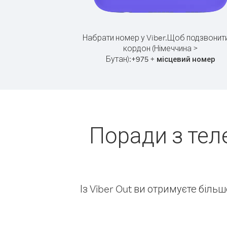
Набрати номер у Viber.
Щоб подзвонити
кордон (Німеччина >
Бутан):
+
+
975
місцевий номер
Поради з тел
Із Viber Out ви отримуєте біль