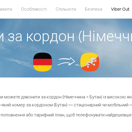
ажити
Особливості
Спільноти
Безпека
Viber Out
 за кордон (Німечч
 ви можете дзвонити за кордон (Німеччина > Бутан) із високою як
який номер за кордоном (Бутан) — стаціонарний чи мобільний — в
 поповнення або тарифний план, щоб телефонувати найдешевше з