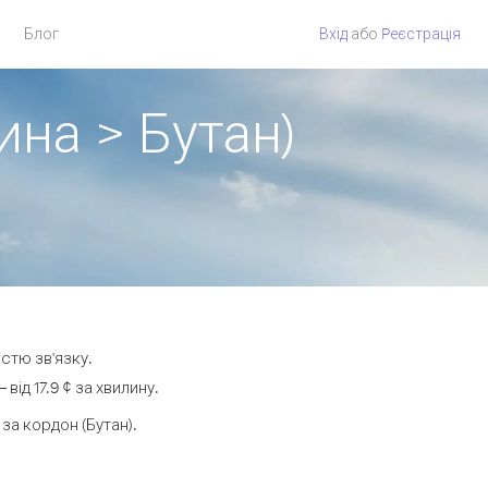
Блог
Вхід
або
Pеєстрація
ина > Бутан)
істю зв'язку.
ід 17.9 ¢ за хвилину.
а кордон (Бутан).