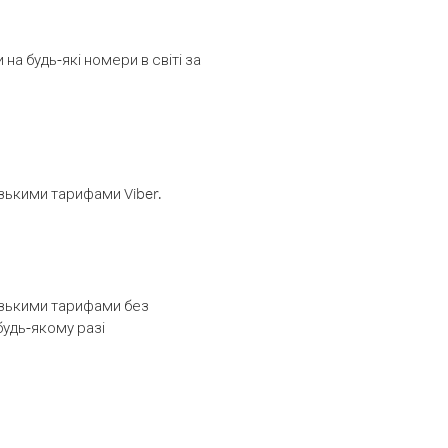
а будь-які номери в світі за
изькими тарифами Viber.
низькими тарифами без
будь-якому разі