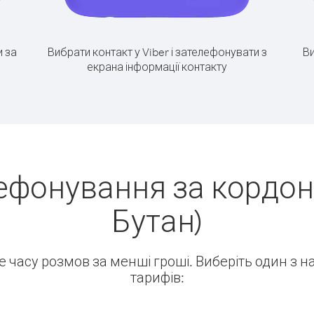
 за
Вибрати контакт у Viber і зателефонувати з
Ви
екрана інформації контакту
ефонування за кордон
Бутан)
ше часу розмов за менші гроші. Виберіть один з 
тарифів: