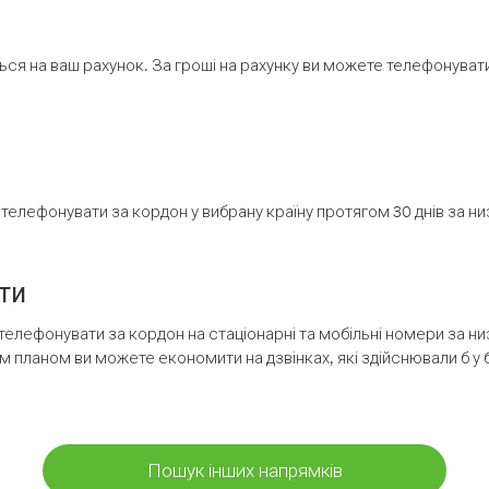
ся на ваш рахунок. За гроші на рахунку ви можете телефонувати н
елефонувати за кордон у вибрану країну протягом 30 днів за н
ти
телефонувати за кордон на стаціонарні та мобільні номери за 
м планом ви можете економити на дзвінках, які здійснювали б у 
Пошук інших напрямків