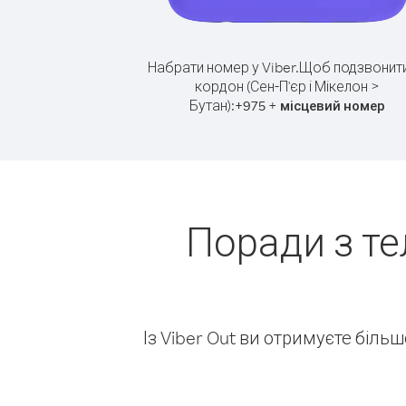
Набрати номер у Viber.
Щоб подзвонити
кордон (Сен-П'єр і Мікелон >
Бутан):
+
+
975
місцевий номер
Поради з те
Із Viber Out ви отримуєте біль