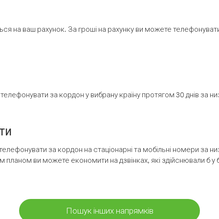
ся на ваш рахунок. За гроші на рахунку ви можете телефонувати н
елефонувати за кордон у вибрану країну протягом 30 днів за н
ти
телефонувати за кордон на стаціонарні та мобільні номери за 
м планом ви можете економити на дзвінках, які здійснювали б у 
Пошук інших напрямків