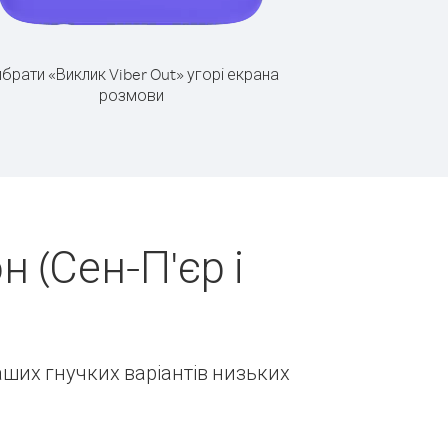
брати «Виклик Viber Out» угорі екрана
розмови
 (Сен-П'єр і
наших гнучких варіантів низьких