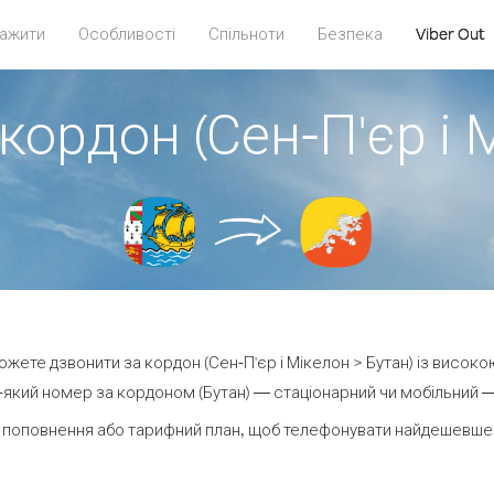
ажити
Особливості
Спільноти
Безпека
Viber Out
кордон (Сен-П'єр і 
можете дзвонити за кордон (Сен-П'єр і Мікелон > Бутан) із високо
який номер за кордоном (Бутан) — стаціонарний чи мобільний — в
 поповнення або тарифний план, щоб телефонувати найдешевше з