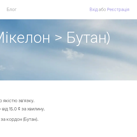
Блог
Вхід
або
Pеєстрація
Мікелон > Бутан)
ю якістю зв'язку.
ід 15.0 ¢ за хвилину.
а кордон (Бутан).