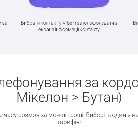
 за
Вибрати контакт у Viber і зателефонувати з
Ви
екрана інформації контакту
лефонування за кордон
Мікелон > Бутан)
ше часу розмов за менші гроші. Виберіть один з 
тарифів: