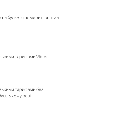
а будь-які номери в світі за
изькими тарифами Viber.
низькими тарифами без
будь-якому разі