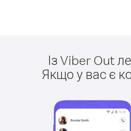
Із Viber Out л
Якщо у вас є к