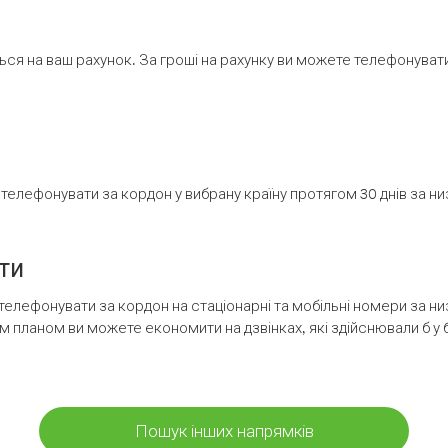
ся на ваш рахунок. За гроші на рахунку ви можете телефонувати н
елефонувати за кордон у вибрану країну протягом 30 днів за н
ти
телефонувати за кордон на стаціонарні та мобільні номери за 
м планом ви можете економити на дзвінках, які здійснювали б у 
Пошук інших напрямків