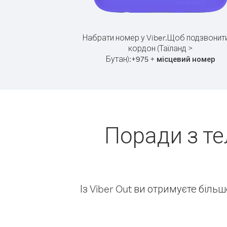
Набрати номер у Viber.
Щоб подзвонити
кордон (Таїланд >
Бутан):
+
+
975
місцевий номер
Поради з те
Із Viber Out ви отримуєте біль