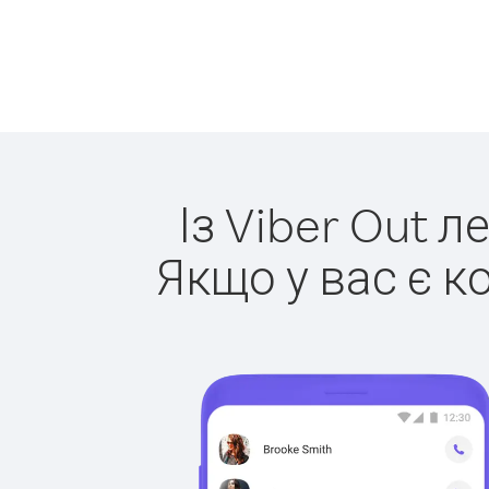
Із Viber Out л
Якщо у вас є к