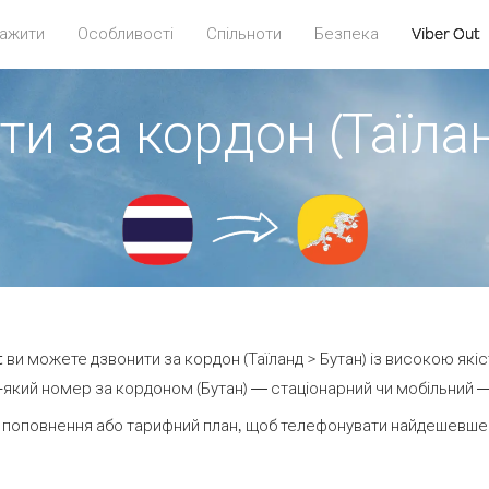
ажити
Особливості
Спільноти
Безпека
Viber Out
ти за кордон (Таїлан
ut ви можете дзвонити за кордон (Таїланд > Бутан) із високою якіс
який номер за кордоном (Бутан) — стаціонарний чи мобільний — в
 поповнення або тарифний план, щоб телефонувати найдешевше з