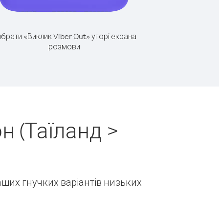
брати «Виклик Viber Out» угорі екрана
розмови
н (Таїланд >
наших гнучких варіантів низьких