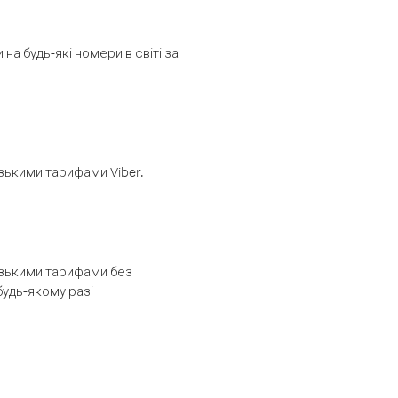
а будь-які номери в світі за
изькими тарифами Viber.
низькими тарифами без
будь-якому разі