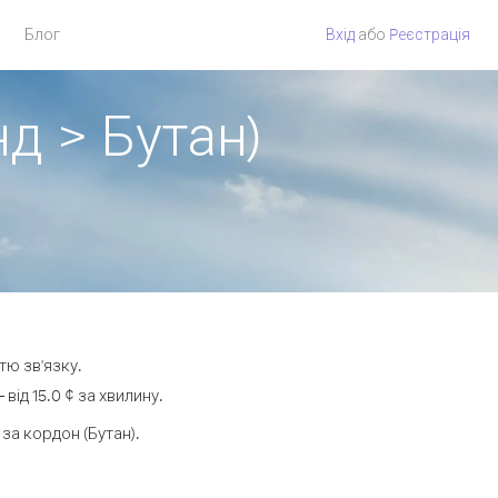
Блог
Вхід
або
Pеєстрація
д > Бутан)
тю зв'язку.
ід 15.0 ¢ за хвилину.
а кордон (Бутан).