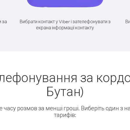
 за
Вибрати контакт у Viber і зателефонувати з
Ви
екрана інформації контакту
лефонування за кордо
Бутан)
ше часу розмов за менші гроші. Виберіть один з 
тарифів: