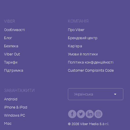
VIBER
КОМПАНІЯ
Особливості
Про Viber
Блог
Брендовий центр
Безпека
Кар'єра
Viber Out
Умови й політики
Тарифи
Політика конфіденційності
Підтримка
Customer Complaints Code
ЗАВАНТАЖИТИ
Українська
Android
iPhone & iPad
Windows PC
Mac
©
2026
Viber Media S.à r.l.