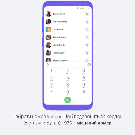
Набрати номер у Viber.
Щоб подзвонити за кордон
(В'єтнам > Бутан):
+
+
975
місцевий номер