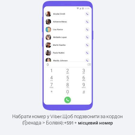
Набрати номер у Viber.
Щоб подзвонити за кордон
(Ґренада > Болівія):
+
+
591
місцевий номер