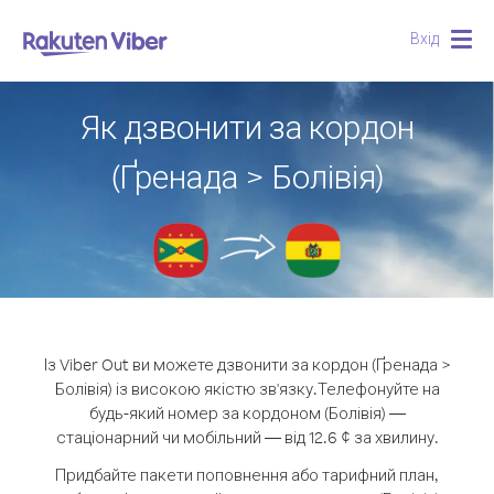
Вхід
Togg
navig
Як дзвонити за кордон
(Ґренада > Болівія)
Із Viber Out ви можете дзвонити за кордон (Ґренада >
Болівія) із високою якістю зв'язку.
Телефонуйте на
будь-який номер за кордоном (Болівія) —
стаціонарний чи мобільний — від 12.6 ¢ за хвилину.
Придбайте пакети поповнення або тарифний план,