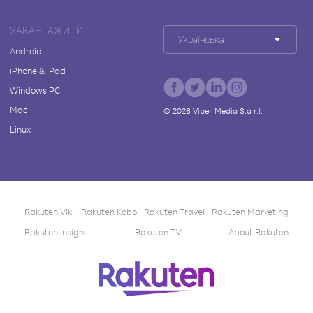
ЗАВАНТАЖИТИ
Українська
Android
iPhone & iPad
Windows PC
Mac
©
2026
Viber Media S.à r.l.
Linux
Rakuten Viki
Rakuten Kobo
Rakuten Travel
Rakuten Marketing
Rakuten Insight
Rakuten TV
About Rakuten