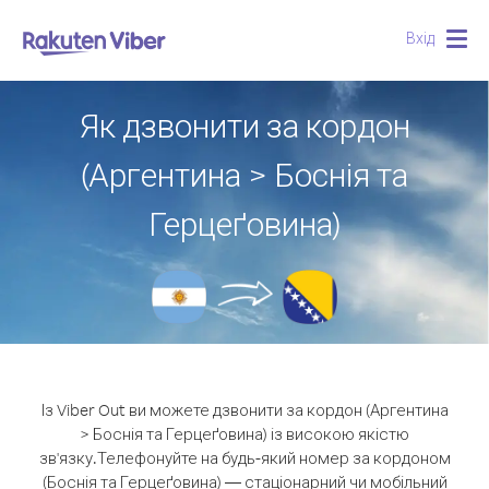
Вхід
Togg
navig
Як дзвонити за кордон
(Аргентина > Боснія та
Герцеґовина)
Із Viber Out ви можете дзвонити за кордон (Аргентина
> Боснія та Герцеґовина) із високою якістю
зв'язку.
Телефонуйте на будь-який номер за кордоном
(Боснія та Герцеґовина) — стаціонарний чи мобільний