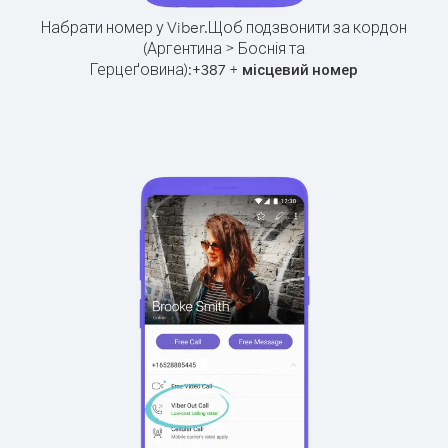
Набрати номер у Viber.
Щоб подзвонити за кордон
(Аргентина > Боснія та
Герцеґовина):
+
+
387
місцевий номер