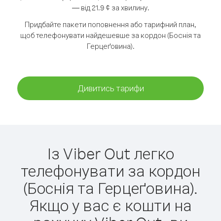
— від 21.9 ¢ за хвилину.
Придбайте пакети поповнення або тарифний план,
щоб телефонувати найдешевше за кордон (Боснія та
Герцеґовина).
Дивитись тарифи
Із Viber Out легко
телефонувати за кордон
(Боснія та Герцеґовина).
Якщо у вас є кошти на