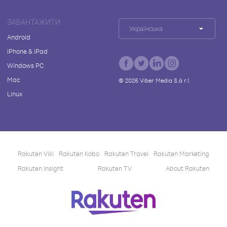
ЗАВАНТАЖИТИ
Українська
Android
iPhone & iPad
Windows PC
Mac
©
2026
Viber Media S.à r.l.
Linux
Rakuten Viki
Rakuten Kobo
Rakuten Travel
Rakuten Marketing
Rakuten Insight
Rakuten TV
About Rakuten