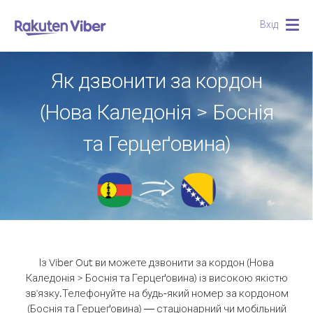
Вхід
Togg
navig
Як дзвонити за кордон
(Нова Каледонія > Боснія
та Герцеґовина)
Із Viber Out ви можете дзвонити за кордон (Нова
Каледонія > Боснія та Герцеґовина) із високою якістю
зв'язку.
Телефонуйте на будь-який номер за кордоном
(Боснія та Герцеґовина) — стаціонарний чи мобільний