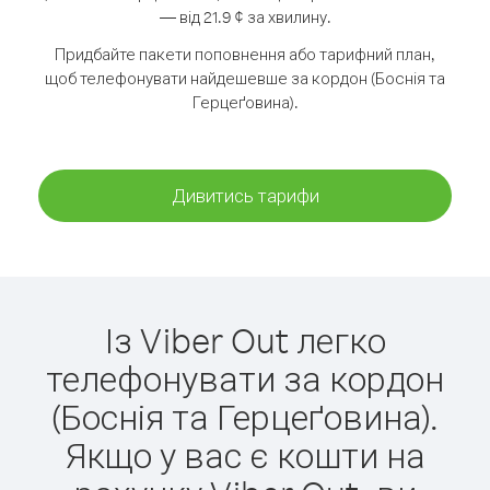
— від 21.9 ¢ за хвилину.
Придбайте пакети поповнення або тарифний план,
щоб телефонувати найдешевше за кордон (Боснія та
Герцеґовина).
Дивитись тарифи
Із Viber Out легко
телефонувати за кордон
(Боснія та Герцеґовина).
Якщо у вас є кошти на