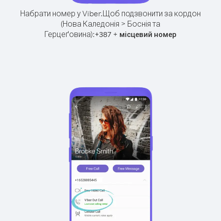
Набрати номер у Viber.
Щоб подзвонити за кордон
(Нова Каледонія > Боснія та
Герцеґовина):
+
+
387
місцевий номер