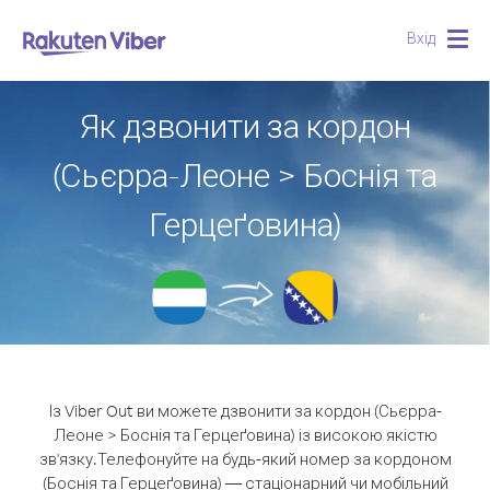
Вхід
Togg
navig
Як дзвонити за кордон
(Сьєрра-Леоне > Боснія та
Герцеґовина)
Із Viber Out ви можете дзвонити за кордон (Сьєрра-
Леоне > Боснія та Герцеґовина) із високою якістю
зв'язку.
Телефонуйте на будь-який номер за кордоном
(Боснія та Герцеґовина) — стаціонарний чи мобільний