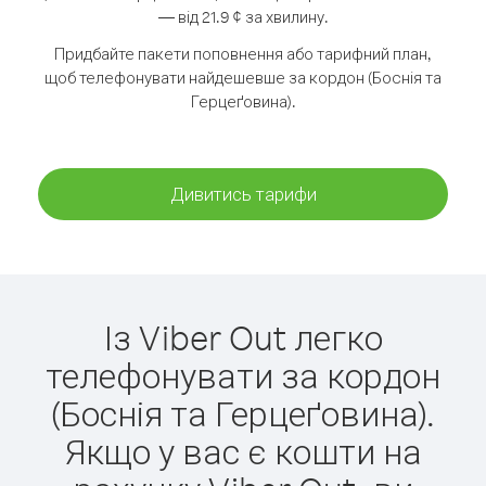
— від 21.9 ¢ за хвилину.
Придбайте пакети поповнення або тарифний план,
щоб телефонувати найдешевше за кордон (Боснія та
Герцеґовина).
Дивитись тарифи
Із Viber Out легко
телефонувати за кордон
(Боснія та Герцеґовина).
Якщо у вас є кошти на