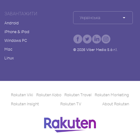
ЗАВАНТАЖИТИ
Українська
Android
iPhone & iPad
Windows PC
Mac
©
2026
Viber Media S.à r.l.
Linux
Rakuten Viki
Rakuten Kobo
Rakuten Travel
Rakuten Marketing
Rakuten Insight
Rakuten TV
About Rakuten