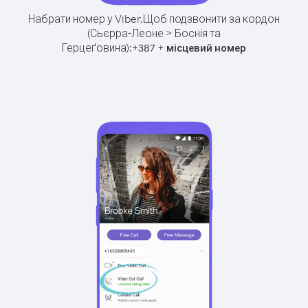
Набрати номер у Viber.
Щоб подзвонити за кордон
(Сьєрра-Леоне > Боснія та
Герцеґовина):
+
+
387
місцевий номер