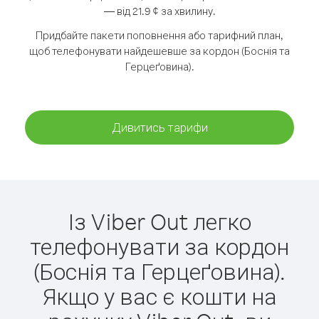
— від 21.9 ¢ за хвилину.
Придбайте пакети поповнення або тарифний план,
щоб телефонувати найдешевше за кордон (Боснія та
Герцеґовина).
Дивитись тарифи
Із Viber Out легко
телефонувати за кордон
(Боснія та Герцеґовина).
Якщо у вас є кошти на