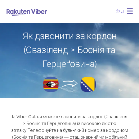
Вхід
Togg
navig
Як дзвонити за кордон
(Свазіленд > Боснія та
Герцеґовина)
Із Viber Out ви можете дзвонити за кордон (Свазіленд
> Боснія та Герцеґовина) із високою якістю
зв'язку.
Телефонуйте на будь-який номер за кордоном
(Боснія та Герцеґовина) — стаціонарний чи мобільний