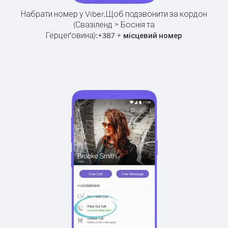
Набрати номер у Viber.
Щоб подзвонити за кордон
(Свазіленд > Боснія та
Герцеґовина):
+
+
387
місцевий номер