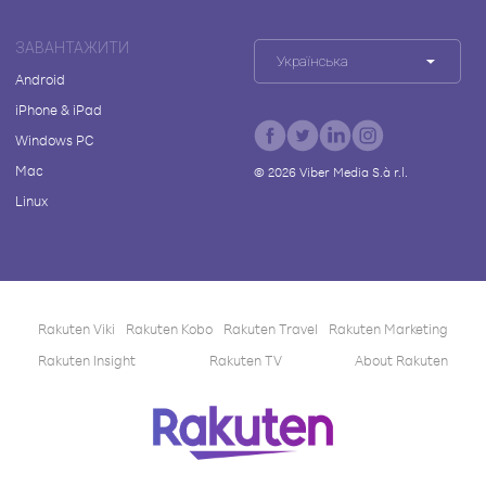
ЗАВАНТАЖИТИ
Українська
Android
iPhone & iPad
Windows PC
Mac
©
2026
Viber Media S.à r.l.
Linux
Rakuten Viki
Rakuten Kobo
Rakuten Travel
Rakuten Marketing
Rakuten Insight
Rakuten TV
About Rakuten