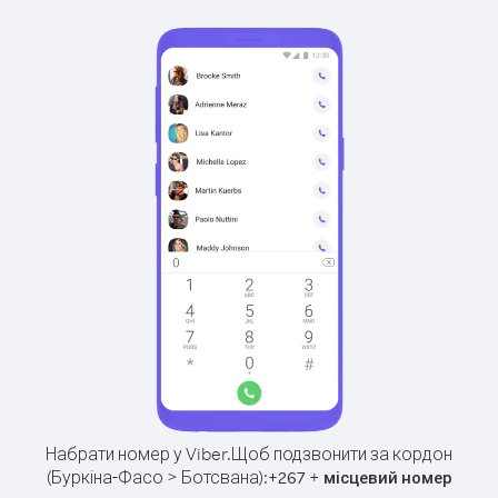
Набрати номер у Viber.
Щоб подзвонити за кордон
(Буркіна-Фасо > Ботсвана):
+
+
267
місцевий номер