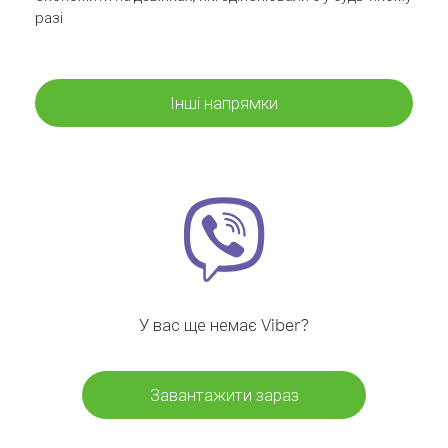
разі
Інші напрямки
У вас ще немає Viber?
Завантажити зараз