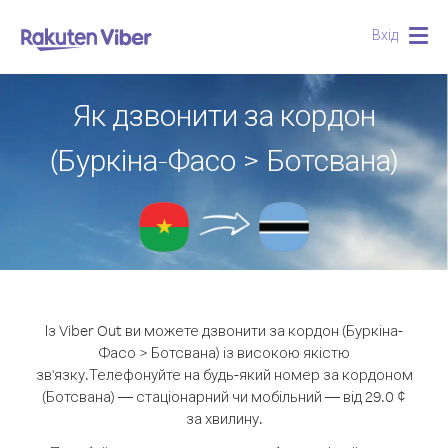
Вхід
Togg
navig
Як дзвонити за кордон
(Буркіна-Фасо > Ботсвана)
Із Viber Out ви можете дзвонити за кордон (Буркіна-
Фасо > Ботсвана) із високою якістю
зв'язку.
Телефонуйте на будь-який номер за кордоном
(Ботсвана) — стаціонарний чи мобільний — від 29.0 ¢
за хвилину.