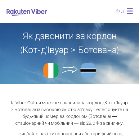
Вхід
Togg
navig
Як дзвонити за кордон
(Кот-д'Івуар > Ботсвана)
Із Viber Out ви можете дзвонити за кордон (Кот-д'Івуар
> Ботсвана) із високою якістю зв'язку.
Телефонуйте на
будь-який номер за кордоном (Ботсвана) —
стаціонарний чи мобільний — від 29.0 ¢ за хвилину.
Придбайте пакети поповнення або тарифний план,