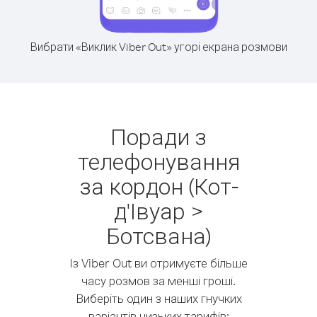
Вибрати «Виклик Viber Out» угорі екрана розмови
Поради з
телефонування
за кордон (Кот-
д'Івуар >
Ботсвана)
Із Viber Out ви отримуєте більше
часу розмов за менші гроші.
Виберіть один з наших гнучких
варіантів низьких тарифів: