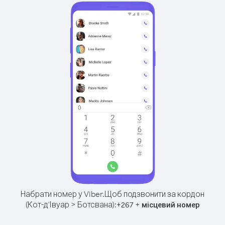
Набрати номер у Viber.
Щоб подзвонити за кордон
(Кот-д'Івуар > Ботсвана):
+
+
267
місцевий номер