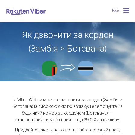
Вхід
Togg
navig
Як дзвонити за кордон
(Замбія > Ботсвана)
Із Viber Out ви можете дзвонити за кордон (Замбія >
Ботсвана) із високою якістю зв'язку.
Телефонуйте на
будь-який номер за кордоном (Ботсвана) —
стаціонарний чи мобільний — від 29.0 ¢ за хвилину.
Придбайте пакети поповнення або тарифний план,