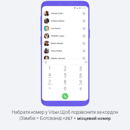
Набрати номер у Viber.
Щоб подзвонити за кордон
(Замбія > Ботсвана):
+
+
267
місцевий номер