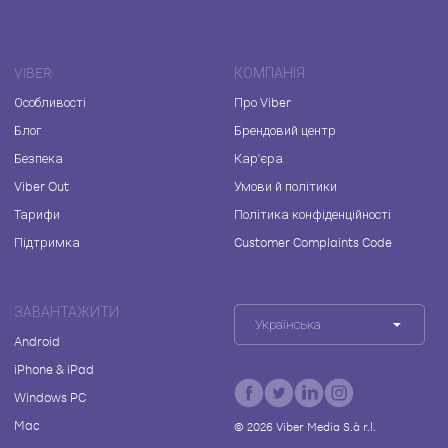
VIBER
КОМПАНІЯ
Особливості
Про Viber
Блог
Брендовий центр
Безпека
Кар'єра
Viber Out
Умови й політики
Тарифи
Політика конфіденційності
Підтримка
Customer Complaints Code
ЗАВАНТАЖИТИ
Українська
Android
iPhone & iPad
Windows PC
Mac
©
2026
Viber Media S.à r.l.