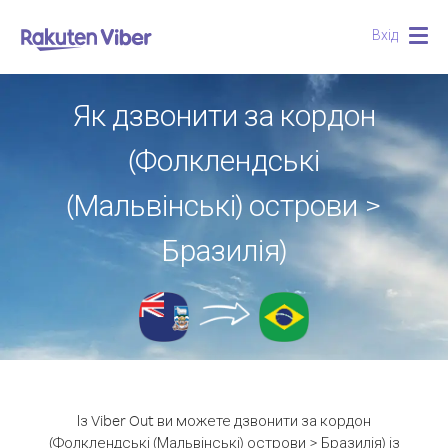
Вхід
Togg
navig
Як дзвонити за кордон
(Фолклендські
(Мальвінські) острови >
Бразилія)
Із Viber Out ви можете дзвонити за кордон
(Фолклендські (Мальвінські) острови > Бразилія) із