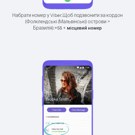
Набрати номер у Viber.
Щоб подзвонити за кордон
(Фолклендські (Мальвінські) острови >
Бразилія):
+
+
55
місцевий номер