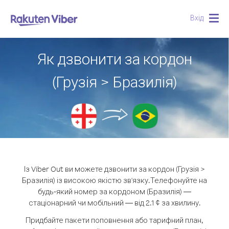
Вхід
Togg
navig
Як дзвонити за кордон
(Грузія > Бразилія)
Із Viber Out ви можете дзвонити за кордон (Грузія >
Бразилія) із високою якістю зв'язку.
Телефонуйте на
будь-який номер за кордоном (Бразилія) —
стаціонарний чи мобільний — від 2.1 ¢ за хвилину.
Придбайте пакети поповнення або тарифний план,