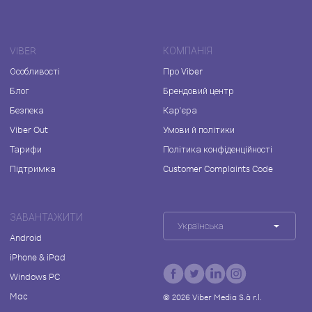
VIBER
КОМПАНІЯ
Особливості
Про Viber
Блог
Брендовий центр
Безпека
Кар'єра
Viber Out
Умови й політики
Тарифи
Політика конфіденційності
Підтримка
Customer Complaints Code
ЗАВАНТАЖИТИ
Українська
Android
iPhone & iPad
Windows PC
Mac
©
2026
Viber Media S.à r.l.