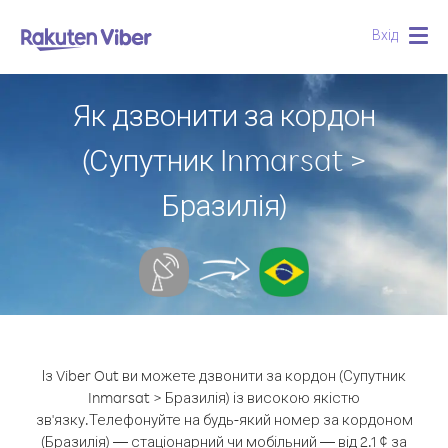
Вхід
Togg
navig
Як дзвонити за кордон
(Супутник Inmarsat >
Бразилія)
Із Viber Out ви можете дзвонити за кордон (Супутник
Inmarsat > Бразилія) із високою якістю
зв'язку.
Телефонуйте на будь-який номер за кордоном
(Бразилія) — стаціонарний чи мобільний — від 2.1 ¢ за