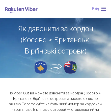
Вхід
Togg
navig
Як дзвонити за кордон
(Косово > Британські
Вірґінські острови)
Із Viber Out ви можете дзвонити за кордон (Косово >
Британські Вірґінські острови) із високою якістю
зв'язку.
Телефонуйте на будь-який номер за кордоном
(Британські Вірґінські острови) — стаціонарний чи