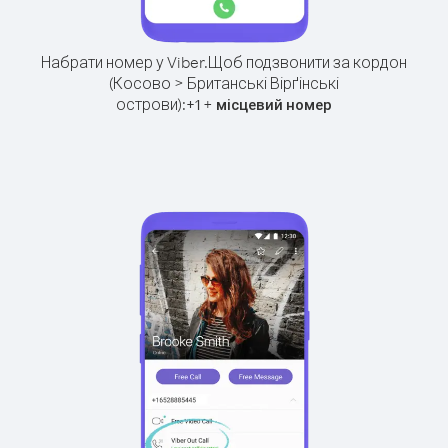
Набрати номер у Viber.
Щоб подзвонити за кордон
(Косово > Британські Вірґінські
острови):
+
+
1
місцевий номер