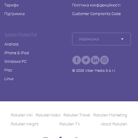
Тарифи
Політика конфіденційності
Підтримка
Customer Complaints Code
ЗАВАНТАЖИТИ
Українська
Android
iPhone & iPad
Windows PC
Mac
©
2026
Viber Media S.à r.l.
Linux
Rakuten Viki
Rakuten Kobo
Rakuten Travel
Rakuten Marketing
Rakuten Insight
Rakuten TV
About Rakuten