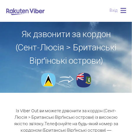
Вхід
Togg
navig
Як дзвонити за кордон
(Сент-Люсія > Британські
Вірґінські острови)
Із Viber Out ви можете дзвонити за кордон (Сент-
Люсія > Британські Вірґінські острови) із високою
якістю зв'язку.
Телефонуйте на будь-який номер за
кордоном (Британські Вірґінські острови) —