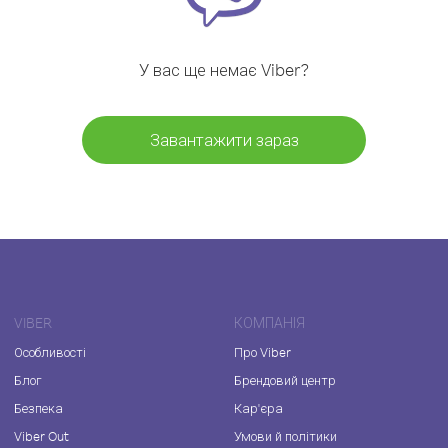
У вас ще немає Viber?
Завантажити зараз
VIBER
КОМПАНІЯ
Особливості
Про Viber
Блог
Брендовий центр
Безпека
Кар'єра
Viber Out
Умови й політики