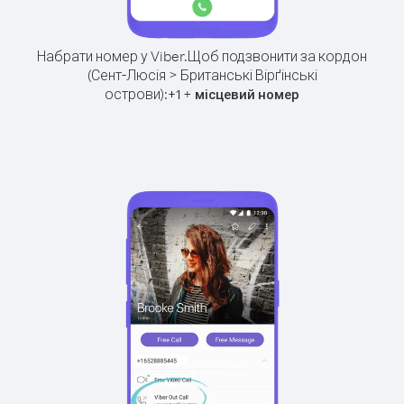
Набрати номер у Viber.
Щоб подзвонити за кордон
(Сент-Люсія > Британські Вірґінські
острови):
+
+
1
місцевий номер