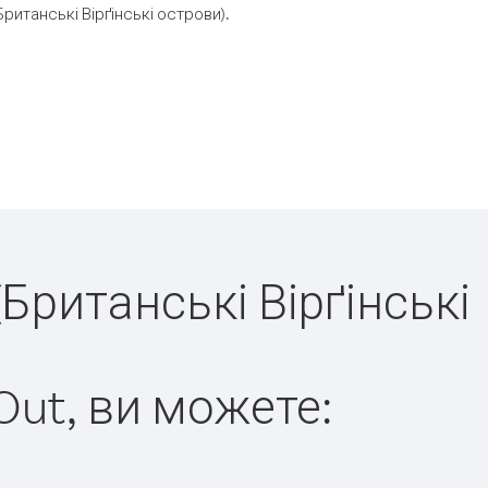
итанські Вірґінські острови).
(Британські Вірґінські
Out, ви можете: