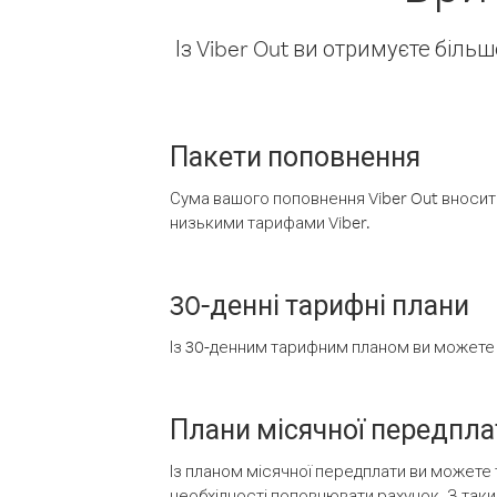
Із Viber Out ви отримуєте біль
Пакети поповнення
Сума вашого поповнення Viber Out вносить
низькими тарифами Viber.
30-денні тарифні плани
Із 30-денним тарифним планом ви можете т
Плани місячної передпла
Із планом місячної передплати ви можете 
необхідності поповнювати рахунок. З таки