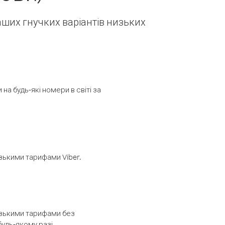
наших гнучких варіантів низьких
а будь-які номери в світі за
изькими тарифами Viber.
низькими тарифами без
будь-якому разі