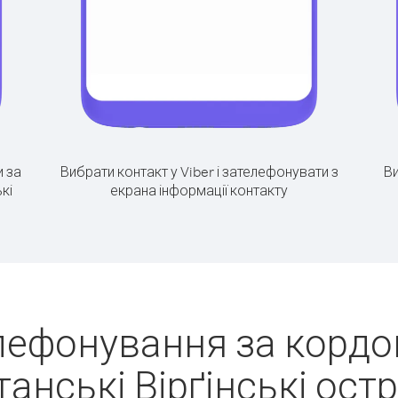
 за
Вибрати контакт у Viber і зателефонувати з
Ви
кі
екрана інформації контакту
лефонування за кордон
анські Вірґінські ост