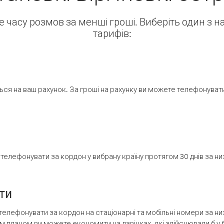
ше часу розмов за менші гроші. Виберіть один з 
тарифів:
ся на ваш рахунок. За гроші на рахунку ви можете телефонувати н
елефонувати за кордон у вибрану країну протягом 30 днів за н
ти
телефонувати за кордон на стаціонарні та мобільні номери за 
м планом ви можете економити на дзвінках, які здійснювали б у 