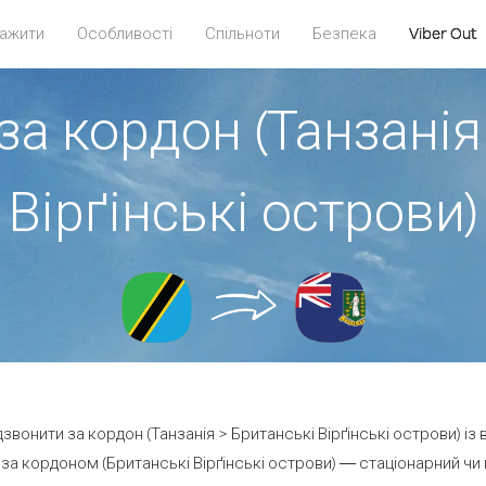
ажити
Особливості
Спільноти
Безпека
Viber Out
за кордон (Танзанія
Вірґінські острови)
дзвонити за кордон (Танзанія > Британські Вірґінські острови) із
а кордоном (Британські Вірґінські острови) — стаціонарний чи м