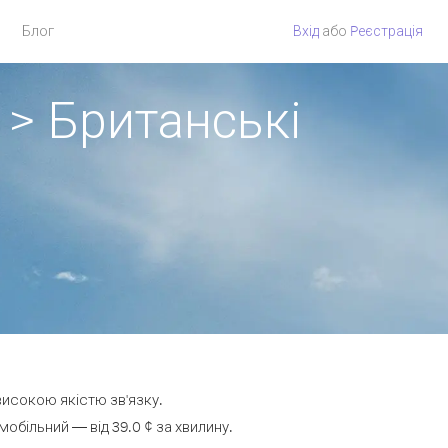
Блог
Вхід
або
Pеєстрація
 > Британські
 високою якістю зв'язку.
обільний — від 39.0 ¢ за хвилину.