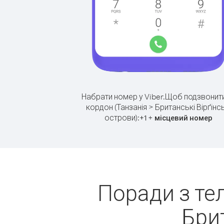
Набрати номер у Viber.
Щоб подзвонити
кордон (Танзанія > Британські Вірґінсь
острови):
+
+
1
місцевий номер
Поради з те
Брит