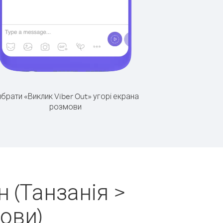
брати «Виклик Viber Out» угорі екрана
розмови
 (Танзанія >
рови)