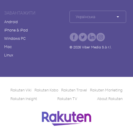
ЗАВАНТАЖИТИ
Українська
Android
iPhone & iPad
Windows PC
Mac
©
2026
Viber Media S.à r.l.
Linux
Rakuten Viki
Rakuten Kobo
Rakuten Travel
Rakuten Marketing
Rakuten Insight
Rakuten TV
About Rakuten