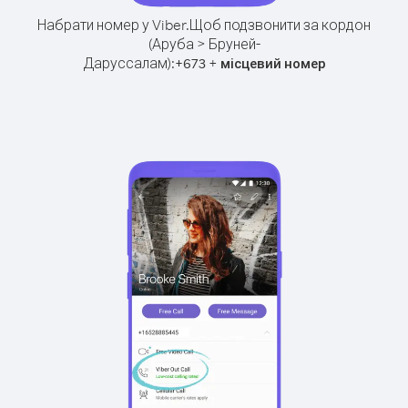
Набрати номер у Viber.
Щоб подзвонити за кордон
(Аруба > Бруней-
Даруссалам):
+
+
673
місцевий номер