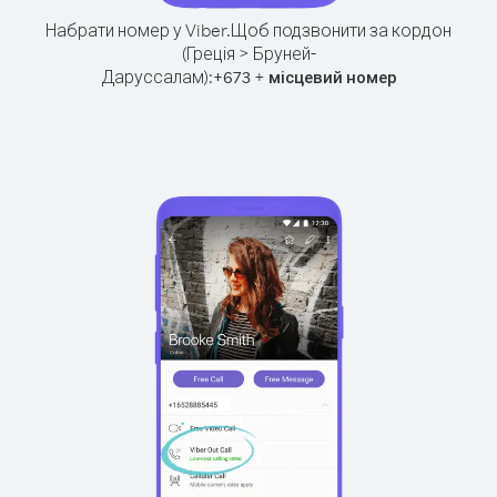
Набрати номер у Viber.
Щоб подзвонити за кордон
(Греція > Бруней-
Даруссалам):
+
+
673
місцевий номер