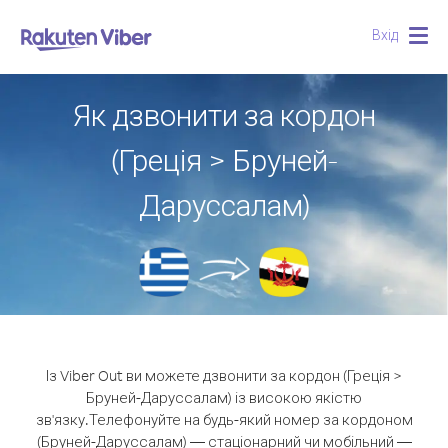
Вхід
Togg
navig
Як дзвонити за кордон
(Греція > Бруней-
Даруссалам)
Із Viber Out ви можете дзвонити за кордон (Греція >
Бруней-Даруссалам) із високою якістю
зв'язку.
Телефонуйте на будь-який номер за кордоном
(Бруней-Даруссалам) — стаціонарний чи мобільний —