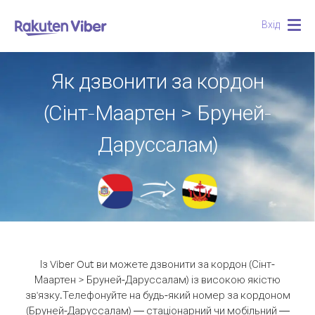
Вхід
Togg
navig
Як дзвонити за кордон
(Сінт-Маартен > Бруней-
Даруссалам)
Із Viber Out ви можете дзвонити за кордон (Сінт-
Маартен > Бруней-Даруссалам) із високою якістю
зв'язку.
Телефонуйте на будь-який номер за кордоном
(Бруней-Даруссалам) — стаціонарний чи мобільний —