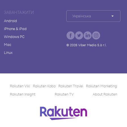
ЗАВАНТАЖИТИ
Українська
Android
iPhone & iPad
Windows PC
Mac
©
2026
Viber Media S.à r.l.
Linux
Rakuten Viki
Rakuten Kobo
Rakuten Travel
Rakuten Marketing
Rakuten Insight
Rakuten TV
About Rakuten