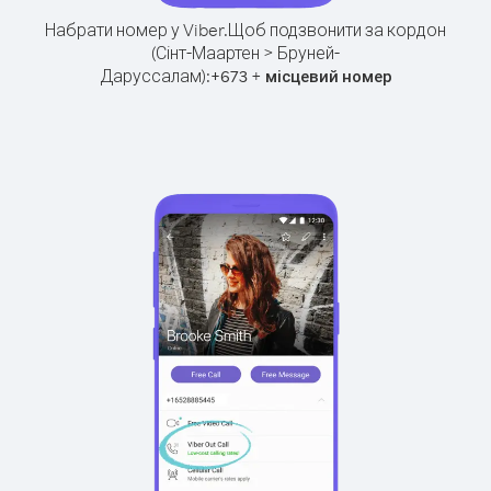
Набрати номер у Viber.
Щоб подзвонити за кордон
(Сінт-Маартен > Бруней-
Даруссалам):
+
+
673
місцевий номер