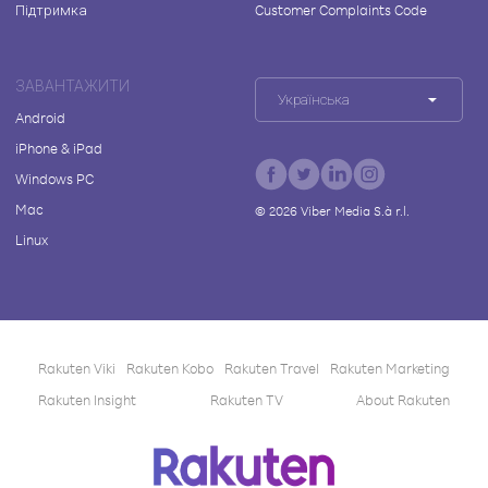
Підтримка
Customer Complaints Code
ЗАВАНТАЖИТИ
Українська
Android
iPhone & iPad
Windows PC
Mac
©
2026
Viber Media S.à r.l.
Linux
Rakuten Viki
Rakuten Kobo
Rakuten Travel
Rakuten Marketing
Rakuten Insight
Rakuten TV
About Rakuten