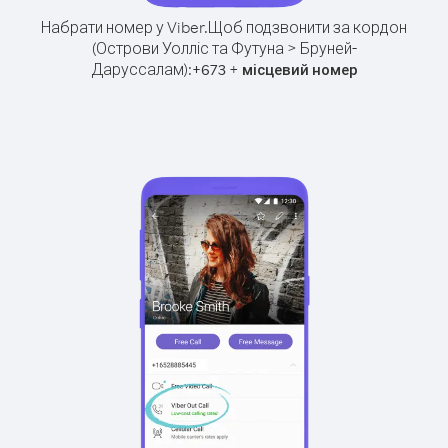
Набрати номер у Viber.
Щоб подзвонити за кордон
(Острови Уолліс та Футуна > Бруней-
Даруссалам):
+
+
673
місцевий номер