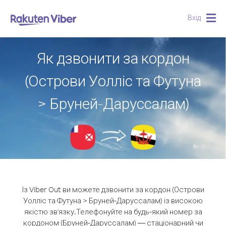
Вхід
Togg
navig
Як дзвонити за кордон
(Острови Уолліс та Футуна
> Бруней-Даруссалам)
Із Viber Out ви можете дзвонити за кордон (Острови
Уолліс та Футуна > Бруней-Даруссалам) із високою
якістю зв'язку.
Телефонуйте на будь-який номер за
кордоном (Бруней-Даруссалам) — стаціонарний чи