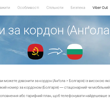
ажити
Особливості
Спільноти
Безпека
Viber Out
 за кордон (Анґола
t ви можете дзвонити за кордон (Анґола > Болгарія) із високою які
кий номер за кордоном (Болгарія) — стаціонарний чи мобільний —
оповнення або тарифний план, щоб телефонувати найдешевше за