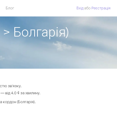
Блог
Вхід
або
Pеєстрація
 > Болгарія)
стю зв'язку.
 від 4.0 ¢ за хвилину.
 кордон (Болгарія).