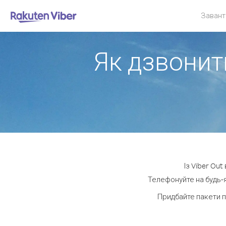
Завант
Як дзвонити
Із Viber Ou
Телефонуйте на будь-я
Придбайте пакети п