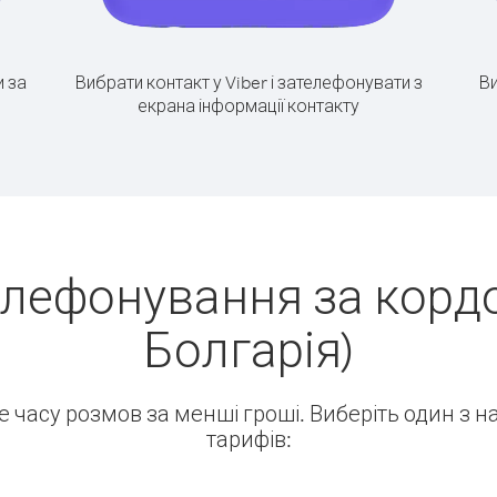
 за
Вибрати контакт у Viber і зателефонувати з
Ви
екрана інформації контакту
елефонування за кордо
Болгарія)
ше часу розмов за менші гроші. Виберіть один з 
тарифів: