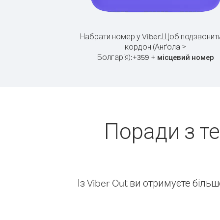
Набрати номер у Viber.
Щоб подзвонити
кордон (Анґола >
Болгарія):
+
+
359
місцевий номер
Поради з т
Із Viber Out ви отримуєте біль