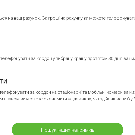
ся на ваш рахунок. За гроші на рахунку ви можете телефонувати н
елефонувати за кордон у вибрану країну протягом 30 днів за н
ти
телефонувати за кордон на стаціонарні та мобільні номери за 
м планом ви можете економити на дзвінках, які здійснювали б у 
Пошук інших напрямків