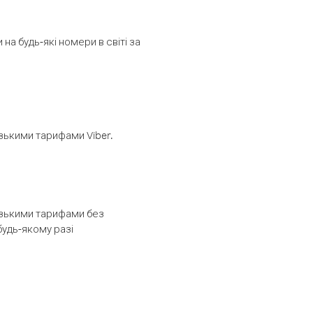
а будь-які номери в світі за
изькими тарифами Viber.
низькими тарифами без
будь-якому разі