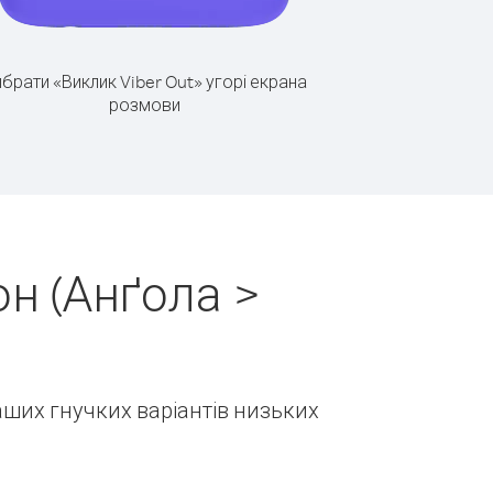
брати «Виклик Viber Out» угорі екрана
розмови
н (Анґола >
наших гнучких варіантів низьких