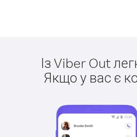
Із Viber Out ле
Якщо у вас є к