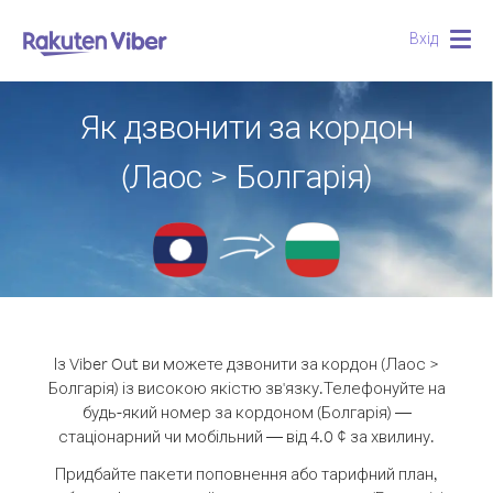
Вхід
Togg
navig
Як дзвонити за кордон
(Лаос > Болгарія)
Із Viber Out ви можете дзвонити за кордон (Лаос >
Болгарія) із високою якістю зв'язку.
Телефонуйте на
будь-який номер за кордоном (Болгарія) —
стаціонарний чи мобільний — від 4.0 ¢ за хвилину.
Придбайте пакети поповнення або тарифний план,