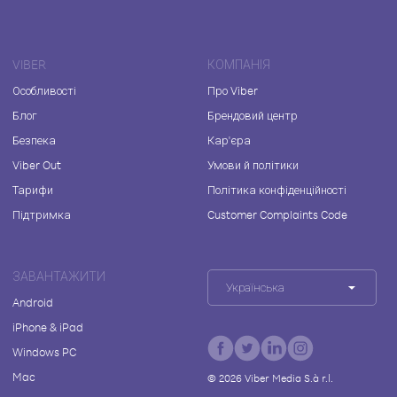
VIBER
КОМПАНІЯ
Особливості
Про Viber
Блог
Брендовий центр
Безпека
Кар'єра
Viber Out
Умови й політики
Тарифи
Політика конфіденційності
Підтримка
Customer Complaints Code
ЗАВАНТАЖИТИ
Українська
Android
iPhone & iPad
Windows PC
Mac
©
2026
Viber Media S.à r.l.